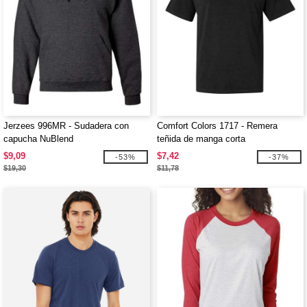
Jerzees 996MR - Sudadera con
Comfort Colors 1717 - Remera
capucha NuBlend
teñida de manga corta
$9,09
$7,42
-53%
-37%
$19,30
$11,78