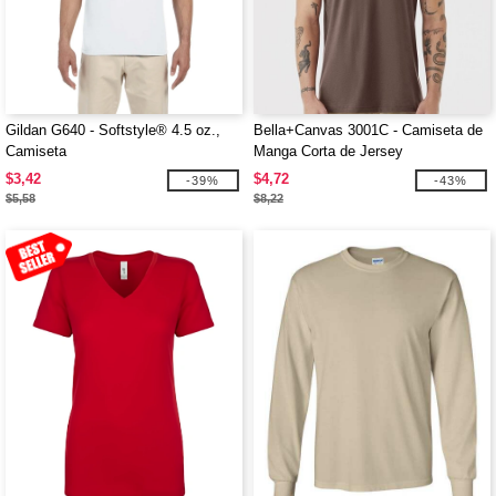
Gildan G640 - Softstyle® 4.5 oz.,
Bella+Canvas 3001C - Camiseta de
Camiseta
Manga Corta de Jersey
$3,42
$4,72
-39%
-43%
$5,58
$8,22