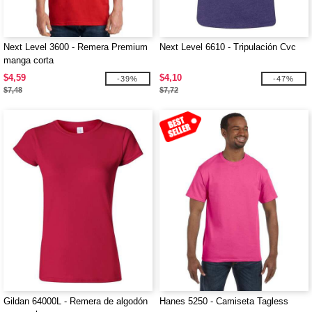
Next Level 3600 - Remera Premium
Next Level 6610 - Tripulación Cvc
manga corta
$4,59
$4,10
-39%
-47%
$7,48
$7,72
Gildan 64000L - Remera de algodón
Hanes 5250 - Camiseta Tagless