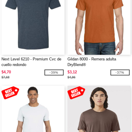
Next Level 6210 - Premium Cvc de
Gildan 8000 - Remera adulta
cuello redondo
DryBlend®
$4,70
$3,12
-39%
-37%
$7,68
$4,96