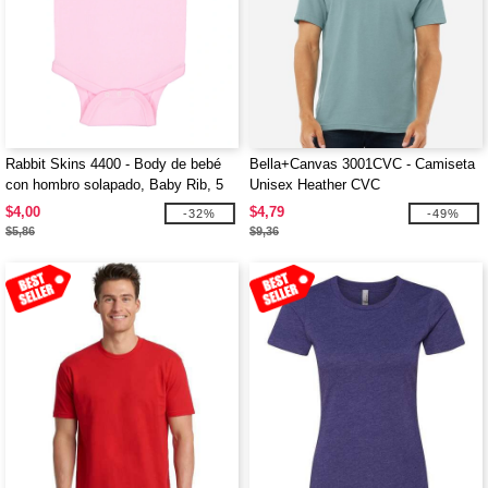
Rabbit Skins 4400 - Body de bebé
Bella+Canvas 3001CVC - Camiseta
con hombro solapado, Baby Rib, 5
Unisex Heather CVC
oz. para infantes
$4,00
$4,79
-32%
-49%
$5,86
$9,36