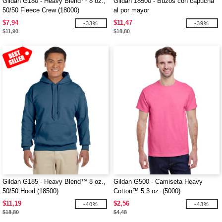
Gildan G180 - Heavy Blend™ 8 oz.,
Gildan 18500 - Buzos con capucha
50/50 Fleece Crew (18000)
al por mayor
$7,94
$11,47
-33%
-39%
$11,90
$18,80
Gildan G185 - Heavy Blend™ 8 oz.,
Gildan G500 - Camiseta Heavy
50/50 Hood (18500)
Cotton™ 5.3 oz. (5000)
$11,19
$2,56
-40%
-43%
$18,80
$4,48