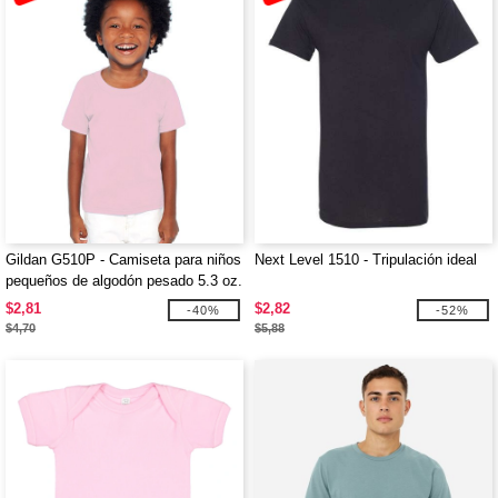
Gildan G510P - Camiseta para niños
Next Level 1510 - Tripulación ideal
pequeños de algodón pesado 5.3 oz.
$2,81
$2,82
-40%
-52%
$4,70
$5,88