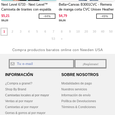
Next Level 6733 - Next Level™
Bella+Canvas B3001CVC - Remera
Camiseta de tirantes con espalda
de manga corta CVC Unisex Heather
cruzada de tri-blend para mujer
$5,21
$4,79
-44%
-49%
$9,28
$9,36
1
2
3
4
5
6
7
8
9
10
20
30
40
50
53
»
Compra productos baratos online con Needen USA
¡Regístrate!
INFORMACIÓN
SOBRE NOSOTROS
¿Compra a granel?
Modalidades de pago
Shop By Brand
Nuestros servicios
Camisetas locales al por mayor
Información de envío
Ventas al por mayor
Política de Devoluciones
Camisetas al por mayor
Términos & Condiciones
Gorras & gorros al por mayor