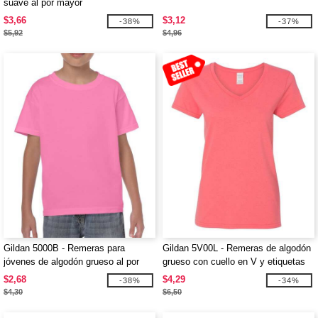
suave al por mayor
$3,66
$3,12
-38%
-37%
$5,92
$4,96
Gildan 5000B - Remeras para
Gildan 5V00L - Remeras de algodón
jóvenes de algodón grueso al por
grueso con cuello en V y etiquetas
mayor
fácil de remover al por mayor
$2,68
$4,29
-38%
-34%
$4,30
$6,50