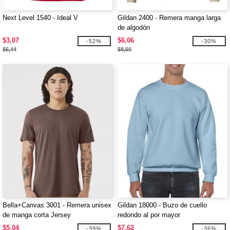
Next Level 1540 - Ideal V
Gildan 2400 - Remera manga larga
de algodón
$3,07
$6,06
-52%
-30%
$6,44
$8,60
Bella+Canvas 3001 - Remera unisex
Gildan 18000 - Buzo de cuello
de manga corta Jersey
redondo al por mayor
$5,04
$7,62
-39%
-36%