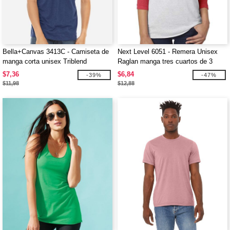
Bella+Canvas 3413C - Camiseta de
Next Level 6051 - Remera Unisex
manga corta unisex Triblend
Raglan manga tres cuartos de 3
telas
$7,36
$6,84
-39%
-47%
$11,98
$12,88