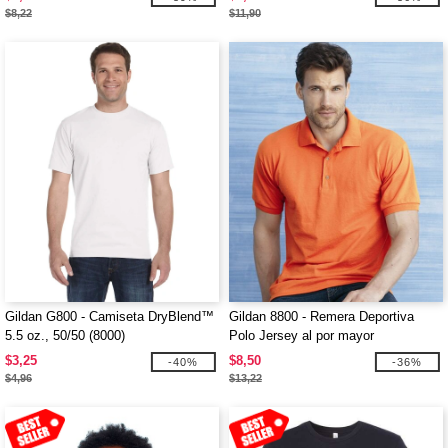
$8,22
$11,90
Gildan G800 - Camiseta DryBlend™
Gildan 8800 - Remera Deportiva
5.5 oz., 50/50 (8000)
Polo Jersey al por mayor
$3,25
$8,50
-40%
-36%
$4,96
$13,22