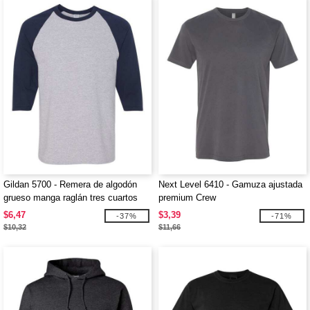
Gildan 5700 - Remera de algodón
Next Level 6410 - Gamuza ajustada
grueso manga raglán tres cuartos
premium Crew
$6,47
$3,39
-37%
-71%
$10,32
$11,66