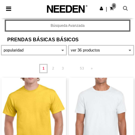
×
App de Needen
0
Descargar app
|
¡Mejores precios en app!
Búsqueda Avanzada
PRENDAS BÁSICAS
BÁSICOS
1
2
3
53
»