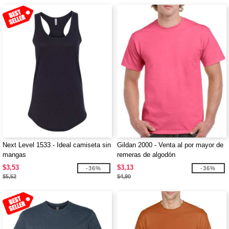
Next Level 1533 - Ideal camiseta sin
Gildan 2000 - Venta al por mayor de
mangas
remeras de algodón
$3,53
$3,13
-36%
-36%
$5,52
$4,90