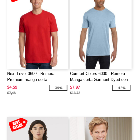
Next Level 3600 - Remera
Comfort Colors 6030 - Remera
Premium manga corta
Manga corta Garment Dyed con
bolsillo
$4,59
$7,97
-39%
-42%
$7,48
$13,78