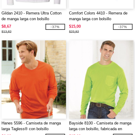
Gildan 2410 - Remera Ultra Cotton
Comfort Colors 4410 - Remera de
de manga larga con bolsillo
manga larga con bolsillo
$8,67
$15,00
-37%
-37%
$13,82
$23,92
Hanes 5596 - Camiseta de manga
Bayside 8100 - Camiseta de manga
larga Tagless® con bolsillo
larga con bolsillo, fabricada en
EE.UU.