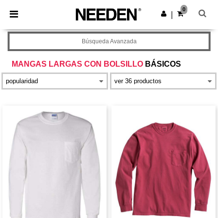
×
App de Needen
0
Descargar app
|
¡Mejores precios en app!
Búsqueda Avanzada
MANGAS LARGAS CON BOLSILLO
BÁSICOS