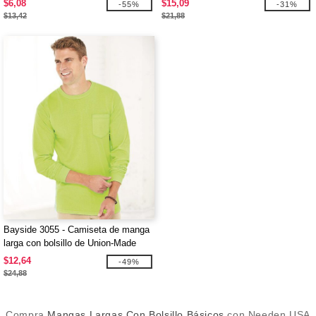
$6,08
$15,09
-55%
-31%
$13,42
$21,88
Bayside 3055 - Camiseta de manga
larga con bolsillo de Union-Made
$12,64
-49%
$24,88
Compra
Mangas Largas Con Bolsillo Básicos
con Needen USA