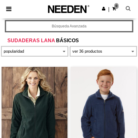
×
App de Needen
0
Descargar app
|
¡Mejores precios en app!
Búsqueda Avanzada
SUDADERAS LANA
BÁSICOS