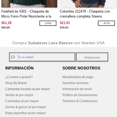
FeatherLite 5301 - Chaqueta de
Columbia 212479 - Chaqueta con
Micro Forro Polar Resistente a la
cremallera completa Steens
Humedad
Mountain™ II para jóvenes
$61,28
$23,81
-24%
-47%
$80,99
$45,00
Compra
Sudaderas Lana Básicos
con Needen USA
¡Regístrate!
INFORMACIÓN
SOBRE NOSOTROS
¿Compra a granel?
Modalidades de pago
Shop By Brand
Nuestros servicios
Camisetas locales al por mayor
Información de envío
Ventas al por mayor
Política de Devoluciones
Camisetas al por mayor
Términos & Condiciones
Gorras & gorros al por mayor
Ropa deportiva al por mayor