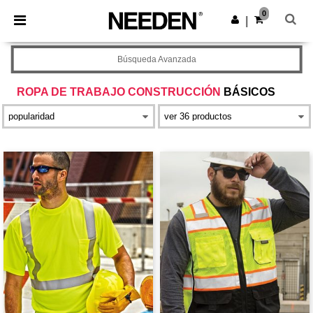
×
App de Needen
0
Descargar app
|
¡Mejores precios en app!
Búsqueda Avanzada
ROPA DE TRABAJO CONSTRUCCIÓN
BÁSICOS