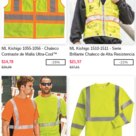
ML Kishigo 1055-1056 - Chaleco
ML Kishigo 1510-1511 - Serie
Contraste de Malla Ultra-Cool™
Brillante Chaleco de Alta Resistencia
Clase 2
$14,78
$21,57
-29%
-22%
$20,69
$27,61