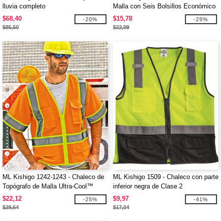
lluvia completo
Malla con Seis Bolsillos Económico
$68,40
$15,78
-20%
-29%
$85,50
$22,09
ML Kishigo 1242-1243 - Chaleco de
ML Kishigo 1509 - Chaleco con parte
Topógrafo de Malla Ultra-Cool™
inferior negra de Clase 2
$22,12
$9,97
-25%
-41%
$29,64
$17,04