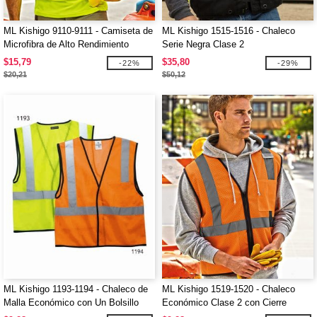
ML Kishigo 9110-9111 - Camiseta de
ML Kishigo 1515-1516 - Chaleco
Microfibra de Alto Rendimiento
Serie Negra Clase 2
$15,79
$35,80
-22%
-29%
$20,21
$50,12
ML Kishigo 1193-1194 - Chaleco de
ML Kishigo 1519-1520 - Chaleco
Malla Económico con Un Bolsillo
Económico Clase 2 con Cierre
Frontal