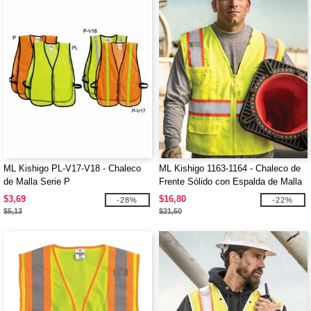
ML Kishigo PL-V17-V18 - Chaleco
ML Kishigo 1163-1164 - Chaleco de
de Malla Serie P
Frente Sólido con Espalda de Malla
$3,69
$16,80
-28%
-22%
$5,13
$21,50