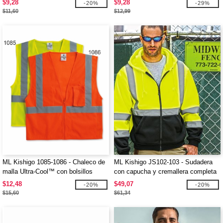
$9,28
$9,28
-20%
-29%
$11,60
$12,99
ML Kishigo 1085-1086 - Chaleco de
ML Kishigo JS102-103 - Sudadera
malla Ultra-Cool™ con bolsillos
con capucha y cremallera completa
de alta visibilidad
$12,48
$49,07
-20%
-20%
$15,60
$61,34