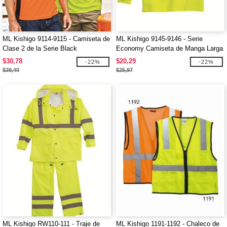
ML Kishigo 9114-9115 - Camiseta de
ML Kishigo 9145-9146 - Serie
Clase 2 de la Serie Black
Economy Camiseta de Manga Larga
Clase 3
$30,78
$20,29
-22%
-22%
$39,40
$25,97
ML Kishigo RW110-111 - Traje de
ML Kishigo 1191-1192 - Chaleco de