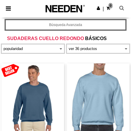
×
App de Needen
0
Descargar app
|
¡Mejores precios en app!
Búsqueda Avanzada
SUDADERAS CUELLO REDONDO
BÁSICOS