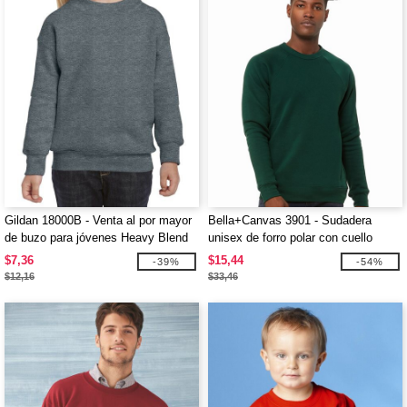
Gildan 18000B - Venta al por mayor
Bella+Canvas 3901 - Sudadera
de buzo para jóvenes Heavy Blend
unisex de forro polar con cuello
con cuello redondo
redondo
$7,36
$15,44
-39%
-54%
$12,16
$33,46