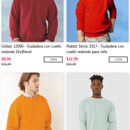
Gildan 12000 - Sudadera con cuello
Rabbit Skins 3317 - Sudadera con
redondo DryBlend
cuello redondo para niño
pequeño/juvenil
$9,08
$12,99
-39%
-23%
$15,00
$16,88