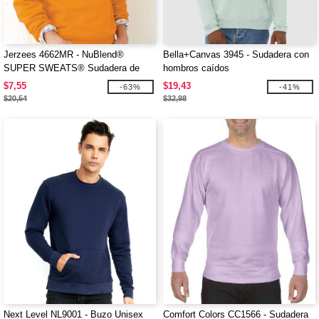
Jerzees 4662MR - NuBlend®
Bella+Canvas 3945 - Sudadera con
SUPER SWEATS® Sudadera de
hombros caídos
cuello redondo
$7,55
$19,43
-63%
-41%
$20,54
$32,98
Next Level NL9001 - Buzo Unisex
Comfort Colors CC1566 - Sudadera