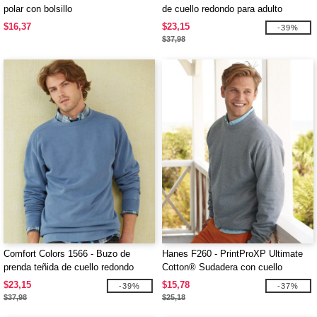
polar con bolsillo
de cuello redondo para adulto
$16,37
$23,15
-39%
$37,98
Comfort Colors 1566 - Buzo de
Hanes F260 - PrintProXP Ultimate
prenda teñida de cuello redondo
Cotton® Sudadera con cuello
redondo
$23,15
$15,78
-39%
-37%
$37,98
$25,18