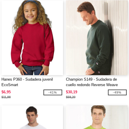
Hanes P360 - Sudadera juvenil
Champion S149 - Sudadera de
EcoSmart
cuello redondo Reverse Weave
$6,95
$30,19
-41%
-49%
$11,88
$59,20