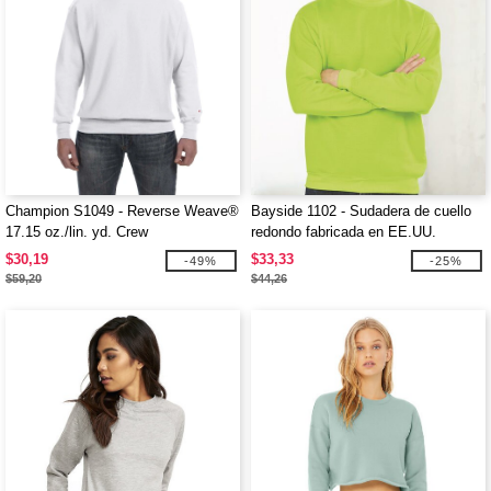
Champion S1049 - Reverse Weave®
Bayside 1102 - Sudadera de cuello
17.15 oz./lin. yd. Crew
redondo fabricada en EE.UU.
$30,19
$33,33
-49%
-25%
$59,20
$44,26