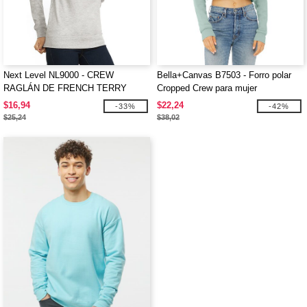
Next Level NL9000 - CREW
Bella+Canvas B7503 - Forro polar
RAGLÁN DE FRENCH TERRY
Cropped Crew para mujer
$16,94
$22,24
-33%
-42%
$25,24
$38,02