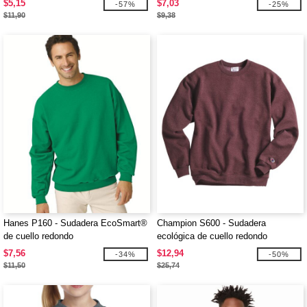
$5,15
$7,03
-57%
-25%
$11,90
$9,38
Hanes P160 - Sudadera EcoSmart®
Champion S600 - Sudadera
de cuello redondo
ecológica de cuello redondo
$7,56
$12,94
-34%
-50%
$11,50
$25,74