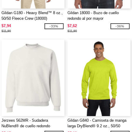
Gildan G180 - Heavy Blend™ 8 oz.,
Gildan 18000 - Buzo de cuello
50/50 Fleece Crew (18000)
redondo al por mayor
$7,94
$7,62
-33%
-36%
$11,90
$11,90
Jerzees 562MR - Sudadera
Gildan G840 - Camiseta de manga
NuBlend® de cuello redondo
larga DryBlend® 9.2 oz., 50/50