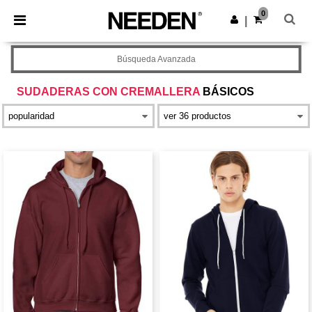
×
App de Needen
0
Descargar app
|
¡Mejores precios en app!
Búsqueda Avanzada
SUDADERAS CON CREMALLERA
BÁSICOS