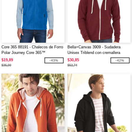
Core 365 88191 - Chalecos de Forro
Bella+Canvas 3909 - Sudadera
Polar Journey Core 365™
Unisex Triblend con cremallera
completa
$19,89
$30,85
-43%
-42%
$35,00
$52,74