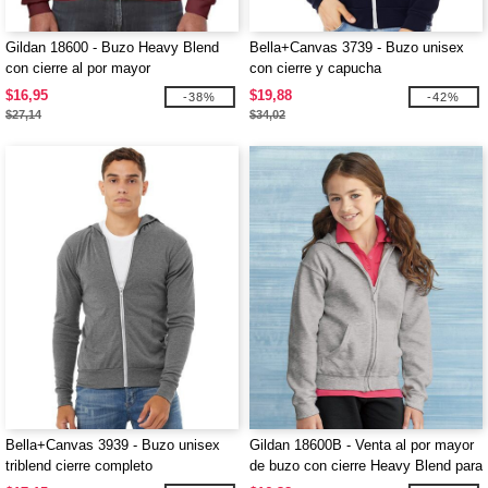
Gildan 18600 - Buzo Heavy Blend
Bella+Canvas 3739 - Buzo unisex
con cierre al por mayor
con cierre y capucha
$16,95
$19,88
-38%
-42%
$27,14
$34,02
Bella+Canvas 3939 - Buzo unisex
Gildan 18600B - Venta al por mayor
triblend cierre completo
de buzo con cierre Heavy Blend para
niños