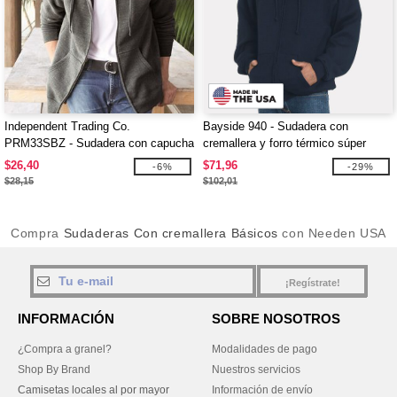
Independent Trading Co.
Bayside 940 - Sudadera con
PRM33SBZ - Sudadera con capucha
cremallera y forro térmico súper
y cremallera para adulto de peso
grueso, fabricada en EE.UU.
$26,40
$71,96
-6%
-29%
medio Special Blend
$28,15
$102,01
Compra
Sudaderas Con cremallera Básicos
con Needen USA
¡Regístrate!
INFORMACIÓN
SOBRE NOSOTROS
¿Compra a granel?
Modalidades de pago
Shop By Brand
Nuestros servicios
Camisetas locales al por mayor
Información de envío