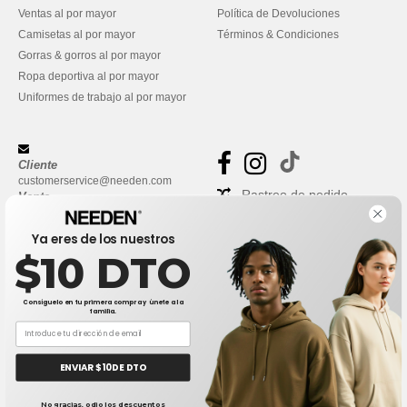
Ventas al por mayor
Política de Devoluciones
Camisetas al por mayor
Términos & Condiciones
Gorras & gorros al por mayor
Ropa deportiva al por mayor
Uniformes de trabajo al por mayor
Cliente
customerservice@needen.com
Rastreo de pedido
Venta
sales@needen.com
Preguntas frecuentes
Ya eres de los nuestros
$10 DTO
Consíguelo en tu primera compra y únete a la
familia.
ENVIAR $10 DE DTO
👋
Hola
No gracias, odio los descuentos