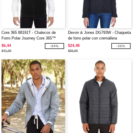
Core 365 88191T - Chalecos de
Devon & Jones DG793W - Chaqueta
Forro Polar Journey Core 365™
de forro polar con cremallera
completa para damas Bristol
$6,44
$24,48
-84%
-56%
$41,00
$56,00