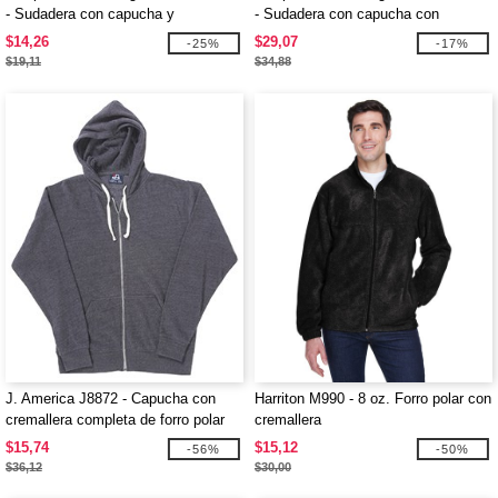
- Sudadera con capucha y
- Sudadera con capucha con
cremallera completa de peso medio
cremallera Varsity de peso pesado
$14,26
$29,07
-25%
-17%
para jóvenes
unisex
$19,11
$34,88
J. America J8872 - Capucha con
Harriton M990 - 8 oz. Forro polar con
cremallera completa de forro polar
cremallera
Tri-Blend para adulto
$15,74
$15,12
-56%
-50%
$36,12
$30,00