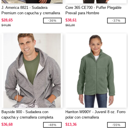
J. America 8821 - Sudadera
Core 365 CE700 - Puffer Plegable
Premium con capucha y cremallera
Prevail para Hombre
completa
$28,65
$38,61
-36%
-37%
$44,86
$61,00
Bayside 900 - Sudadera con
Harriton M990Y - Juvenil 8 oz. Forro
capucha y cremallera completa
polar con cremallera
USA-Made
$36,68
$13,36
-48%
-55%