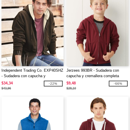
Independent Trading Co. EXP40SHZ
Jerzees 993BR - Sudadera con
- Sudadera con capucha y
capucha y cremallera completa
cremallera completa forrada de
NuBlend® Youth
$34,34
$9,48
-22%
-66%
sherpa
$43,96
$28,10