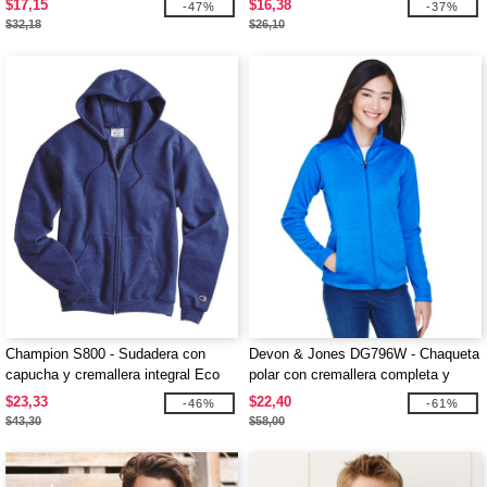
$17,15
$16,38
-47%
-37%
$32,18
$26,10
Champion S800 - Sudadera con
Devon & Jones DG796W - Chaqueta
capucha y cremallera integral Eco
polar con cremallera completa y
bloques de color Mélange Newbury
$23,33
$22,40
-46%
-61%
para damas
$43,30
$58,00