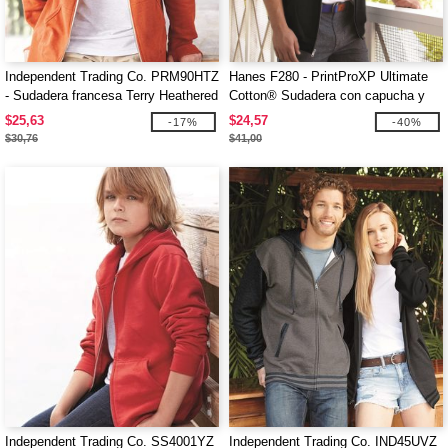
Independent Trading Co. PRM90HTZ
Hanes F280 - PrintProXP Ultimate
- Sudadera francesa Terry Heathered
Cotton® Sudadera con capucha y
cremallera completa
$25,63
$24,57
-17%
-40%
$30,76
$41,00
Independent Trading Co. SS4001YZ
Independent Trading Co. IND45UVZ