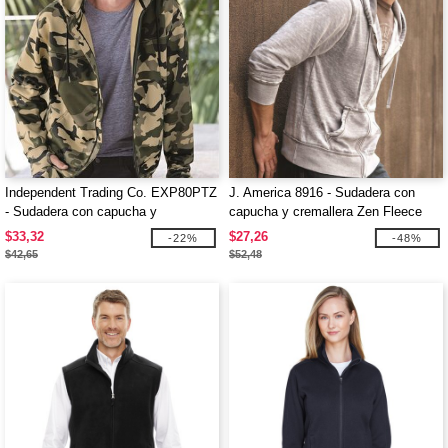
Independent Trading Co. EXP80PTZ
J. America 8916 - Sudadera con
- Sudadera con capucha y
capucha y cremallera Zen Fleece
cremallera completa Poly-Tech
Vintage
$33,32
$27,26
-22%
-48%
$42,65
$52,48