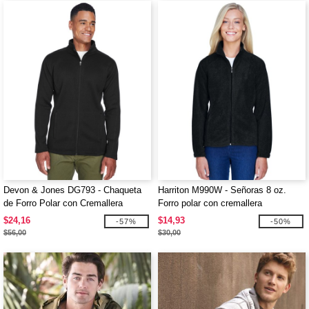
Devon & Jones DG793 - Chaqueta
Harriton M990W - Señoras 8 oz.
de Forro Polar con Cremallera
Forro polar con cremallera
Completa Bristol
$24,16
$14,93
-57%
-50%
$56,00
$30,00