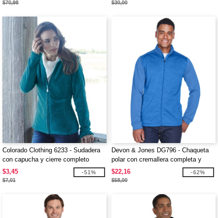
$70,98
$30,00
Colorado Clothing 6233 - Sudadera
Devon & Jones DG796 - Chaqueta
con capucha y cierre completo
polar con cremallera completa y
bloques de color Mélange Newbury
$3,45
$22,16
-51%
-62%
para hombre
$7,01
$58,00