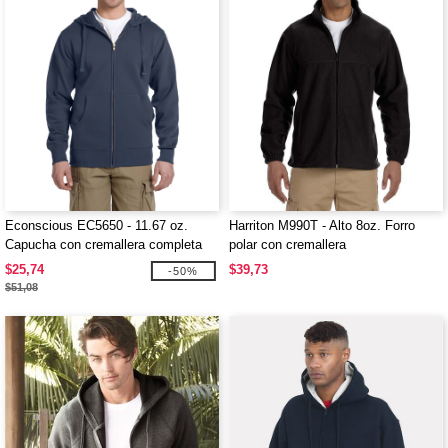
Econscious EC5650 - 11.67 oz.
Harriton M990T - Alto 8oz. Forro
Capucha con cremallera completa
polar con cremallera
orgánica/reciclada
$25,74
$39,73
-50%
$51,08