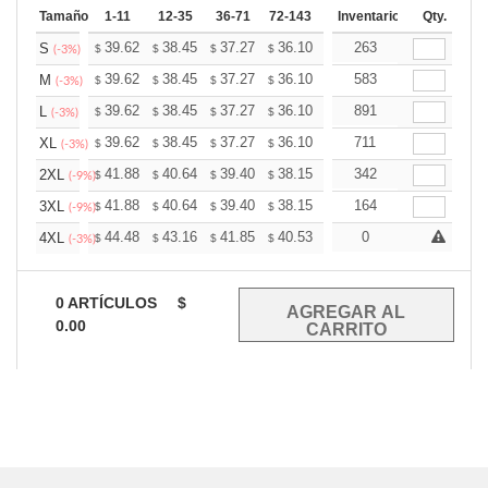
Tamaño
1-11
12-35
36-71
72-143
144-287
Inventario
288 +
Qty.
Mas
+
39.62
38.45
37.27
36.10
34.93
263
34.34
S
$
$
$
$
$
$
(-3%)
+
39.62
38.45
37.27
36.10
34.93
583
34.34
M
$
$
$
$
$
$
(-3%)
+
39.62
38.45
37.27
36.10
34.93
891
34.34
L
$
$
$
$
$
$
(-3%)
+
39.62
38.45
37.27
36.10
34.93
711
34.34
XL
$
$
$
$
$
$
(-3%)
+
41.88
40.64
39.40
38.15
36.91
342
36.29
2XL
$
$
$
$
$
$
(-9%)
+
41.88
40.64
39.40
38.15
36.91
164
36.29
3XL
$
$
$
$
$
$
(-9%)
+
44.48
43.16
41.85
40.53
39.21
0
38.55
4XL
$
$
$
$
$
$
(-3%)
0
ARTÍCULOS
$
0.00