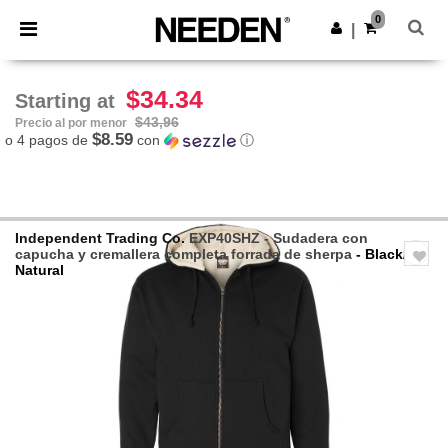
×
App de Needen
0
Descargar app
|
¡Mejores precios en app!
$34.34
Starting at
$43,96
Precio al por menor
$8.59
o 4 pagos de
con
ⓘ
Independent Trading Co.
EXP40SHZ - Sudadera con
capucha y cremallera completa forrada de sherpa
- Black/
Natural
Previous
Next