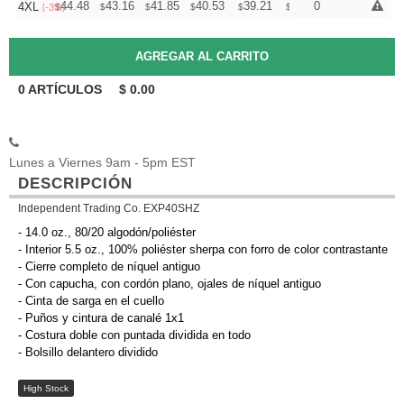
+
44.48
43.16
41.85
40.53
39.21
38.55
0
4XL
$
$
$
$
$
$
(-3%)
0
ARTÍCULOS
$
0.00
Lunes a Viernes 9am - 5pm EST
DESCRIPCIÓN
Independent Trading Co. EXP40SHZ
- 14.0 oz., 80/20 algodón/poliéster
- Interior 5.5 oz., 100% poliéster sherpa con forro de color contrastante
- Cierre completo de níquel antiguo
- Con capucha, con cordón plano, ojales de níquel antiguo
- Cinta de sarga en el cuello
- Puños y cintura de canalé 1x1
- Costura doble con puntada dividida en todo
- Bolsillo delantero dividido
High Stock