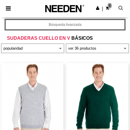
×
App de Needen
0
Descargar app
|
¡Mejores precios en app!
Búsqueda Avanzada
SUDADERAS CUELLO EN V
BÁSICOS