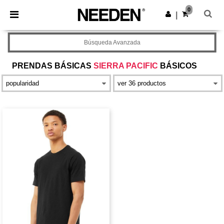
×
App de Needen
0
Descargar app
|
¡Mejores precios en app!
Búsqueda Avanzada
PRENDAS BÁSICAS
SIERRA PACIFIC
BÁSICOS