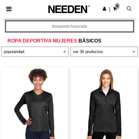
×
App de Needen
0
Descargar app
|
¡Mejores precios en app!
Búsqueda Avanzada
ROPA DEPORTIVA MUJERES
BÁSICOS