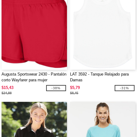
Augusta Sportswear 2430 - Pantalón
LAT 3592 - Tanque Relajado para
corto Wayfarer para mujer
Damas
$15,43
$5,79
-38%
-31%
$24,88
$8,45