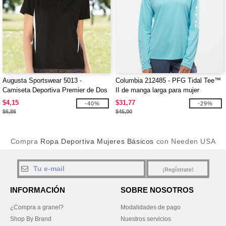
Augusta Sportswear 5013 -
Columbia 212485 - PFG Tidal Tee™
Camiseta Deportiva Premier de Dos
II de manga larga para mujer
Tonos
$4,15
$31,77
-40%
-29%
$6,86
$45,00
Compra
Ropa Deportiva Mujeres Básicos
con Needen USA
¡Regístrate!
INFORMACIÓN
SOBRE NOSOTROS
¿Compra a granel?
Modalidades de pago
Shop By Brand
Nuestros servicios