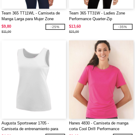
Team 365 TT11WL - Camiseta de
Team 365 TT31W - Ladies Zone
Manga Larga para Mujer Zone
Performance Quarter-Zip
Performance
$9,80
$13,60
-25%
-35%
$11,00
$21,00
Augusta Sportswear 1705 -
Hanes 4830 - Camiseta de manga
Camiseta de entrenamiento para
corta Cool Dri® Performance
mujer