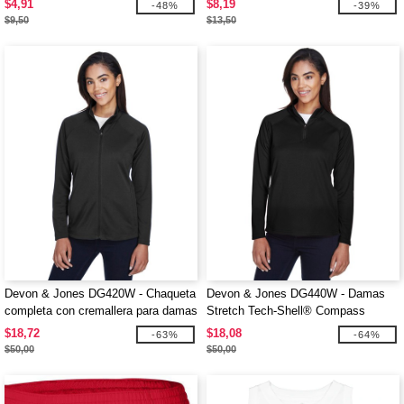
$4,91
$8,19
-48%
-39%
$9,50
$13,50
Devon & Jones DG420W - Chaqueta
Devon & Jones DG440W - Damas
completa con cremallera para damas
Stretch Tech-Shell® Compass
Stretch Tech-Shell® Compass
Quarter-Zip
$18,72
$18,08
-63%
-64%
$50,00
$50,00