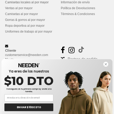
Camisetas locales al por mayor
Información de envío
Ventas al por mayor
Política de Devoluciones
Camisetas al por mayor
Términos & Condiciones
Gorras & gorros al por mayor
Ropa deportiva al por mayor
Uniformes de trabajo al por mayor
Cliente
customerservice@needen.com
Rastreo de pedido
Venta
sales@needen.com
Preguntas frecuentes
Ya eres de los nuestros
$10 DTO
Consíguelo en tu primera compra y únete a la
familia.
ENVIAR $10 DE DTO