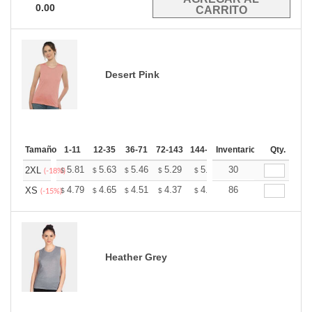
0.00
Desert Pink
Tamaño
1-11
12-35
36-71
72-143
144-287
Inventario
288 +
Mas
Qty.
+
5.81
5.63
5.46
5.29
5.12
30
5.03
2XL
$
$
$
$
$
$
(-18%)
+
4.79
4.65
4.51
4.37
4.22
86
4.15
XS
$
$
$
$
$
$
(-15%)
Heather Grey