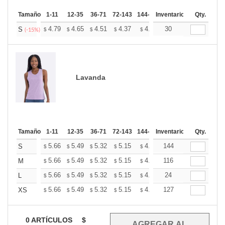
Tamaño
1-11
12-35
36-71
72-143
144-287
Inventario
288 +
Mas
Qty.
+
4.79
4.65
4.51
4.37
4.22
30
4.15
S
$
$
$
$
$
$
(-15%)
Lavanda
Tamaño
1-11
12-35
36-71
72-143
144-287
Inventario
288 +
Mas
Qty.
+
5.66
5.49
5.32
5.15
4.99
144
4.90
S
$
$
$
$
$
$
+
5.66
5.49
5.32
5.15
4.99
116
4.90
M
$
$
$
$
$
$
+
5.66
5.49
5.32
5.15
4.99
24
4.90
L
$
$
$
$
$
$
+
5.66
5.49
5.32
5.15
4.99
127
4.90
XS
$
$
$
$
$
$
0
ARTÍCULOS
$