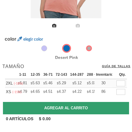
color
elegir color
Desert Pink
TAMAÑO
GUÍA DE TALLAS
1-11
12-35
36-71
72-143
144-287
288 +
Inventario
Mas
Qty.
+
5.81
5.63
5.46
5.29
5.12
5.03
30
2XL
$
$
$
$
$
$
(-18%)
+
4.79
4.65
4.51
4.37
4.22
4.15
86
XS
$
$
$
$
$
$
(-15%)
0
ARTÍCULOS
$
0.00