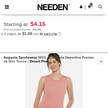
×
App de Needen
0
Descargar app
|
¡Mejores precios en app!
$4.15
Starting at
$6,86
Precio al por menor
$1.04
o 4 pagos de
con
ⓘ
Augusta Sportswear
5013 - Camiseta Deportiva Premier
de Dos Tonos
- Desert Pink
Previous
Next