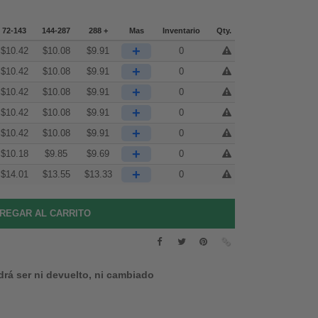
72-143
144-287
288 +
Mas
Inventario
Qty.
+
$
10.42
$
10.08
$
9.91
0
+
$
10.42
$
10.08
$
9.91
0
+
$
10.42
$
10.08
$
9.91
0
+
$
10.42
$
10.08
$
9.91
0
+
$
10.42
$
10.08
$
9.91
0
+
$
10.18
$
9.85
$
9.69
0
+
$
14.01
$
13.55
$
13.33
0
drá ser ni devuelto, ni cambiado