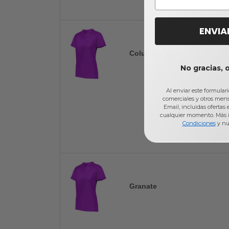
ENVIA
Columbia Blue
No gracias, 
Al enviar este formular
comerciales y otros men
Email, incluidas ofertas
cualquier momento. Más 
Condiciones
y nu
Granate