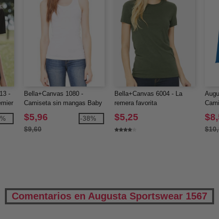
13 -
Bella+Canvas 1080 -
Bella+Canvas 6004 - La
Augu
emier
Camiseta sin mangas Baby
remera favorita
Cami
Rib
Perf
$5,96
$5,25
$8
0%
-38%
larga
$9,60
$10
muje
Comentarios en Augusta Sportswear 1567