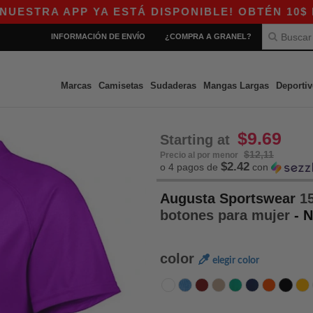
PP YA ESTÁ DISPONIBLE! OBTÉN 10$ DE DESCU
INFORMACIÓN DE ENVÍO
¿COMPRA A GRANEL?
Marcas
Camisetas
Sudaderas
Mangas Largas
Deportiv
$9.69
Starting at
$12,11
Precio al por menor
$2.42
o 4 pagos de
con
Augusta Sportswear
15
botones para mujer
- 
color
elegir color