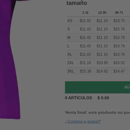
tamaño
1-11
12-35
36-71
XS
$
11.43
$
11.10
$
10.76
S
$
11.43
$
11.10
$
10.76
M
$
11.43
$
11.10
$
10.76
L
$
11.43
$
11.10
$
10.76
XL
$
11.43
$
11.10
$
10.76
2XL
$
11.18
$
10.85
$
10.52
3XL
$
15.38
$
14.92
$
14.47
0
ARTÍCULOS
$
0.00
Venta final: este producto no po
¿Compra a granel?