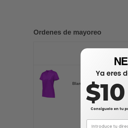
Ordenes de mayoreo
Ya eres d
$1
Blanca
Consíguelo en tu p