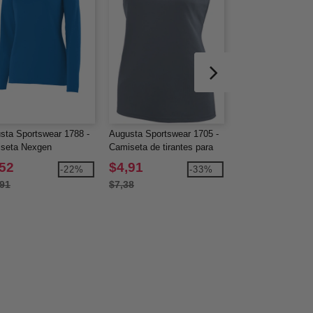
sta Sportswear 1788 -
Augusta Sportswear 1705 -
Augusta Sportswea
seta Nexgen
Camiseta de tirantes para
Falda-pantalón Ac
ormance de manga
entrenamiento de mujer
bloques de color p
,52
$4,91
$26,44
-22%
-33%
 y cuello en V para
,91
$7,38
$37,02
r