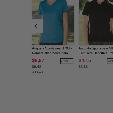
Augusta Sportswear 1790 -
Augusta Sportswear 50
Remera absorbente para
Camiseta Deportiva Pr
mujer
de Dos Tonos
$6,67
$4,15
-29%
-4
$9,42
$6,86