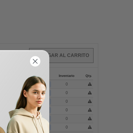
OS
$
0.00
44-287
288 +
Mas
Inventario
Qty.
+
10.08
$
9.91
0
+
10.08
$
9.91
0
+
10.08
$
9.91
0
+
10.08
$
9.91
0
+
10.08
$
9.91
0
+
$
9.85
$
9.69
0