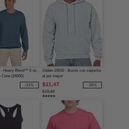
 - Heavy Blend™ 8 oz.,
Gildan 18500 - Buzos con capucha
e Crew (18000)
al por mayor
$11,47
-33%
-39%
$18,80