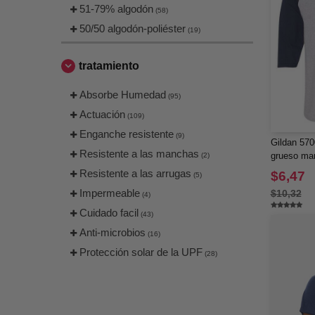
Nomadix
51-79% algodón
(5)
(58)
North End
50/50 algodón-poliéster
(18)
(19)
North End Sport Blue
(2)
North End Sport Red
tratamiento
(4)
OAD
(15)
Absorbe Humedad
(95)
Oakley
(17)
Actuación
(109)
Onna
(8)
Enganche resistente
(9)
Outdoor Cap
Gildan 570
(4)
Resistente a las manchas
grueso man
(2)
Paragon
(17)
Resistente a las arrugas
$6,47
(5)
Q-Tees
(12)
Impermeable
$10,32
(4)
Rabbit Skins
(23)
Cuidado facil
(43)
Richardson
(24)
Anti-microbios
(16)
Russell Athletic
(5)
Protección solar de la UPF
(28)
Shaka Wear
(5)
Sierra Pacific
(1)
Sportsman
(10)