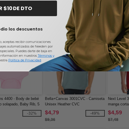
5.3 oz.
$8,50
$2,81
-40%
-36%
R $10 DE DTO
$13,22
$4,70
odio los descuentos
io, aceptas recibir comunicaciones
sajes automatizados de Needen por
 especiales. Puedes darte de baja en
información en nuestros
Términos y
estra
Política de Privacidad
.
ns 4400 - Body de bebé
Bella+Canvas 3001CVC - Camiseta
Next Level 
 solapado, Baby Rib, 5
Unisex Heather CVC
manga corta
fantes
$4,79
$4,59
-32%
-49%
$9,36
$7,48