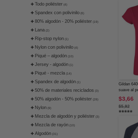
Jaanuu
Todo poliéster
(19)
(4)
Jerzees
Spandex con polivinilo
(43)
(6)
Kastlfel
80% algodón - 20% poliéster
(4)
(19)
Kati
Lana
(12)
(2)
Kishigo
Rip-stop nylon
(22)
(1)
LAT
Nylon con polivinilo
(32)
(4)
LEGACY
Piqué – algodón
(19)
(10)
LOCALE
Jersey - algodón
(3)
(1)
Lane Seven
Piqué - mezcla
(16)
(14)
Liberty Bags
Spandex de algodón
(73)
(1)
Gildan 640
Los Angeles Apparel
50% de materiales reciclados
(9)
suave al p
(3)
MERET
$3,66
50% algodón - 50% poliéster
(23)
(28)
ML Kishigo
$5,92
Nylon
(19)
(9)
MV Sport
Mezcla de algodón y poliéster
(12)
(3)
Nautica
Mezcla de rayón
(28)
(10)
Next Level
Algodón
(85)
(31)