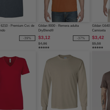
 6210 - Premium Cvc de
Gildan 8000 - Remera adulta
Gildan G640 
ondo
DryBlend®
Camiseta
$3,12
$3,42
-39%
-37%
$4,96
$5,58