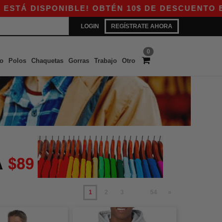
SPONIBLE! OBTÉN 10$ DE DESCUENTO EN COMPRA
LOGIN
REGÍSTRATE AHORA
0
o
Polos
Chaquetas
Gorras
Trabajo
Otro
1
2
3
54
»