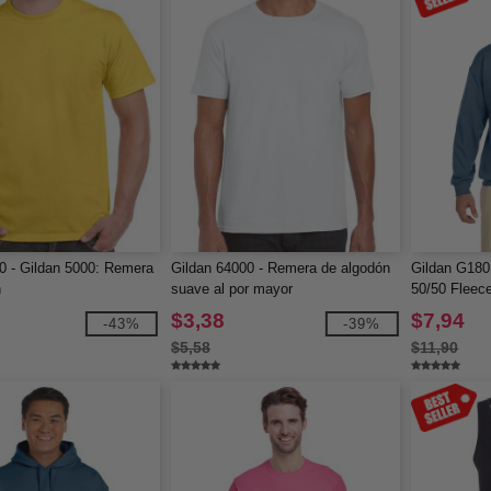
0 - Gildan 5000: Remera
Gildan 64000 - Remera de algodón
Gildan G180
n
suave al por mayor
50/50 Fleec
$3,38
$7,94
-43%
-39%
$5,58
$11,90