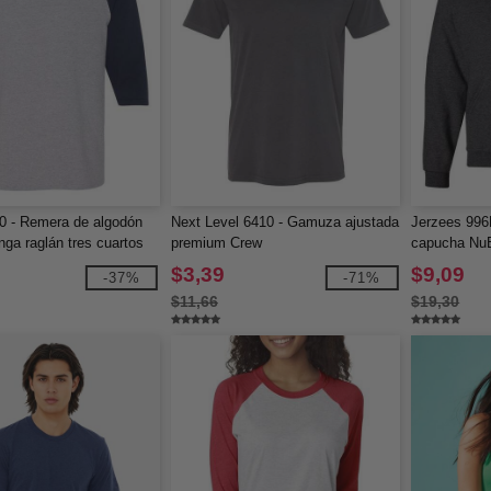
0 - Remera de algodón
Next Level 6410 - Gamuza ajustada
Jerzees 996
ga raglán tres cuartos
premium Crew
capucha Nu
$3,39
$9,09
-37%
-71%
$11,66
$19,30