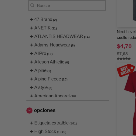
47 Brand
(2)
ANETIK
(11)
Next Level
ATLANTIS HEADWEAR
(14)
cuello red
Adams Headwear
$4,70
(8)
AllPro
$7,68
(19)
Alleson Athletic
(6)
Alpine
(1)
Alpine Fleece
(10)
Alstyle
(2)
American Apparel
(38)
Artisan Collection by Reprime
(25)
opciones
Augusta
(4)
Augusta Sportswear
Etiqueta extraíble
(65)
(161)
Badger
High Stock
(30)
(1049)