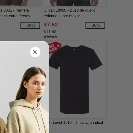
s 3001 - Remera
Gildan 18000 - Buzo de cuello
anga corta Jersey
redondo al por mayor
$7,62
-39%
-36%
$11,90
P - Camiseta para
Next Level 1510 - Tripulación ideal
ños de algodón pesado