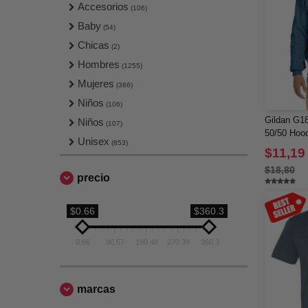
Polos & Camisetas Deportivas
Accesorios
(9)
(106)
Ropa Deportiva
Baby
(64)
(54)
Ropa Interior
Chicas
(1)
(2)
Ropa de Trabajo
Hombres
(23)
(1255)
Sudaderas
Mujeres
(205)
(386)
Vestidos
Niños
(1)
(106)
Gildan G18
Niños
(107)
50/50 Hood
Unisex
(853)
$11,19
$18,80
precio
$0.66
$360.3
0.66
90.57
180.48
270.39
360.3
marcas