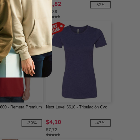
$2,82
-40%
-52%
$5,88
3600 - Remera Premium
Next Level 6610 - Tripulación Cvc
$4,10
-39%
-47%
$7,72