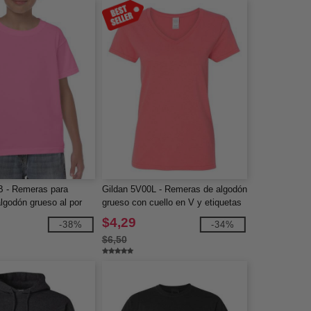
B - Remeras para
Gildan 5V00L - Remeras de algodón
lgodón grueso al por
grueso con cuello en V y etiquetas
fácil de remover al por mayor
$4,29
-38%
-34%
$6,50