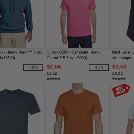
5 - Heavy Blend™ 8 oz.,
Gildan G500 - Camiseta Heavy
Next Level 1
 (18500)
Cotton™ 5.3 oz. (5000)
sin mangas
$2,56
$3,53
-40%
-43%
$4,48
$5,52