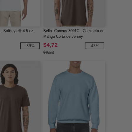
- Softstyle® 4.5 oz.,
Bella+Canvas 3001C - Camiseta de
Manga Corta de Jersey
$4,72
-39%
-43%
$8,22