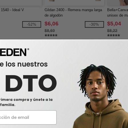
 1540 - Ideal V
Gildan 2400 - Remera manga larga
Bella+Canva
de algodón
unisex de m
$6,06
$5,04
-52%
-30%
$8,60
$8,22
e los nuestros
0 DTO
rimera compra y únete a la
familia.
00 - Camiseta DryBlend™
Gildan 8800 - Remera Deportiva
Gildan G510
/50 (8000)
Polo Jersey al por mayor
niños peque