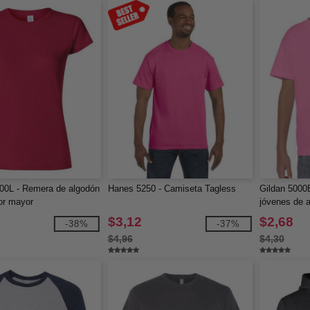
00L - Remera de algodón
Hanes 5250 - Camiseta Tagless
Gildan 5000
or mayor
jóvenes de a
mayor
$3,12
$2,68
-38%
-37%
$4,96
$4,30