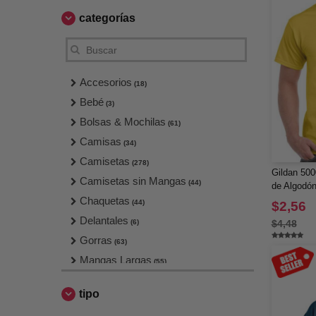
categorías
Accesorios
(18)
Bebé
(3)
Bolsas & Mochilas
(61)
Camisas
(34)
Camisetas
(278)
Gildan 500
Camisetas sin Mangas
(44)
de Algodó
Chaquetas
(44)
$2,56
Delantales
(6)
$4,48
Gorras
(63)
Mangas Largas
(55)
Pantalones Largos & Cortos
(17)
tipo
Polos
(63)