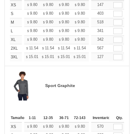
+
9.80
9.80
9.80
9.80
9.80
147
9.80
XS
$
$
$
$
$
$
+
9.80
9.80
9.80
9.80
9.80
403
9.80
S
$
$
$
$
$
$
+
9.80
9.80
9.80
9.80
9.80
518
9.80
M
$
$
$
$
$
$
+
9.80
9.80
9.80
9.80
9.80
341
9.80
L
$
$
$
$
$
$
+
9.80
9.80
9.80
9.80
9.80
342
9.80
XL
$
$
$
$
$
$
+
11.54
11.54
11.54
11.54
11.54
567
11.54
2XL
$
$
$
$
$
$
+
15.01
15.01
15.01
15.01
15.01
127
15.01
3XL
$
$
$
$
$
$
Sport Graphite
Tamaño
1-11
12-35
36-71
72-143
144-287
Inventario
288 +
Qty.
Mas
+
9.80
9.80
9.80
9.80
9.80
570
9.80
XS
$
$
$
$
$
$