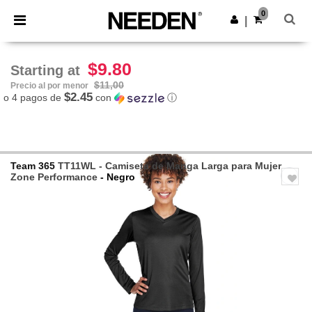
×
App de Needen
0
Descargar app
|
¡Mejores precios en app!
$9.80
Starting at
$11,00
Precio al por menor
$2.45
o 4 pagos de
con
ⓘ
Team 365
TT11WL - Camiseta de Manga Larga para Mujer
Zone Performance
- Negro
Previous
Next