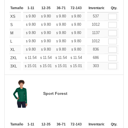
Tamaño
1-11
12-35
36-71
72-143
144-287
Inventario
288 +
Qty.
Mas
+
9.80
9.80
9.80
9.80
9.80
537
9.80
XS
$
$
$
$
$
$
+
9.80
9.80
9.80
9.80
9.80
1012
9.80
S
$
$
$
$
$
$
+
9.80
9.80
9.80
9.80
9.80
1137
9.80
M
$
$
$
$
$
$
+
9.80
9.80
9.80
9.80
9.80
1012
9.80
L
$
$
$
$
$
$
+
9.80
9.80
9.80
9.80
9.80
836
9.80
XL
$
$
$
$
$
$
+
11.54
11.54
11.54
11.54
11.54
686
11.54
2XL
$
$
$
$
$
$
+
15.01
15.01
15.01
15.01
15.01
303
15.01
3XL
$
$
$
$
$
$
Sport Forest
Tamaño
1-11
12-35
36-71
72-143
144-287
Inventario
288 +
Qty.
Mas