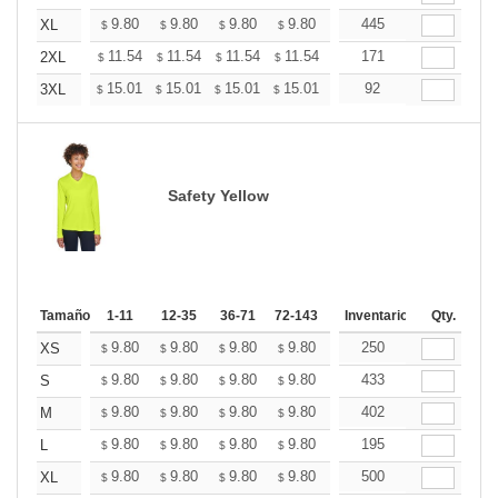
+
9.80
9.80
9.80
9.80
9.80
445
9.80
XL
$
$
$
$
$
$
+
11.54
11.54
11.54
11.54
11.54
171
11.54
2XL
$
$
$
$
$
$
+
15.01
15.01
15.01
15.01
15.01
92
15.01
3XL
$
$
$
$
$
$
Safety Yellow
Tamaño
1-11
12-35
36-71
72-143
144-287
Inventario
288 +
Qty.
Mas
+
9.80
9.80
9.80
9.80
9.80
250
9.80
XS
$
$
$
$
$
$
+
9.80
9.80
9.80
9.80
9.80
433
9.80
S
$
$
$
$
$
$
+
9.80
9.80
9.80
9.80
9.80
402
9.80
M
$
$
$
$
$
$
+
9.80
9.80
9.80
9.80
9.80
195
9.80
L
$
$
$
$
$
$
+
9.80
9.80
9.80
9.80
9.80
500
9.80
XL
$
$
$
$
$
$