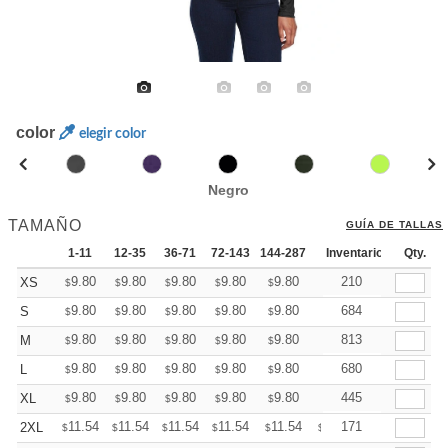
color
elegir color
Negro
TAMAÑO
GUÍA DE TALLAS
1-11
12-35
36-71
72-143
144-287
288 +
Inventario
Mas
Qty.
+
9.80
9.80
9.80
9.80
9.80
9.80
210
XS
$
$
$
$
$
$
+
9.80
9.80
9.80
9.80
9.80
9.80
684
S
$
$
$
$
$
$
+
9.80
9.80
9.80
9.80
9.80
9.80
813
M
$
$
$
$
$
$
+
9.80
9.80
9.80
9.80
9.80
9.80
680
L
$
$
$
$
$
$
+
9.80
9.80
9.80
9.80
9.80
9.80
445
XL
$
$
$
$
$
$
+
11.54
11.54
11.54
11.54
11.54
11.54
171
2XL
$
$
$
$
$
$