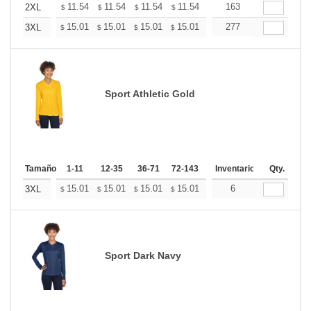
+
11.54
11.54
11.54
11.54
11.54
163
11.54
2XL
$
$
$
$
$
$
+
15.01
15.01
15.01
15.01
15.01
277
15.01
3XL
$
$
$
$
$
$
Sport Athletic Gold
Tamaño
1-11
12-35
36-71
72-143
144-287
Inventario
288 +
Qty.
Mas
+
15.01
15.01
15.01
15.01
15.01
6
15.01
3XL
$
$
$
$
$
$
Sport Dark Navy