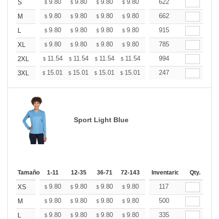
+
9.80
9.80
9.80
9.80
9.80
622
9.80
S
$
$
$
$
$
$
+
9.80
9.80
9.80
9.80
9.80
662
9.80
M
$
$
$
$
$
$
+
9.80
9.80
9.80
9.80
9.80
915
9.80
L
$
$
$
$
$
$
+
9.80
9.80
9.80
9.80
9.80
785
9.80
XL
$
$
$
$
$
$
+
11.54
11.54
11.54
11.54
11.54
994
11.54
2XL
$
$
$
$
$
$
+
15.01
15.01
15.01
15.01
15.01
247
15.01
3XL
$
$
$
$
$
$
Sport Light Blue
Tamaño
1-11
12-35
36-71
72-143
144-287
Inventario
288 +
Qty.
Mas
+
9.80
9.80
9.80
9.80
9.80
117
9.80
XS
$
$
$
$
$
$
+
9.80
9.80
9.80
9.80
9.80
500
9.80
M
$
$
$
$
$
$
+
9.80
9.80
9.80
9.80
9.80
335
9.80
L
$
$
$
$
$
$