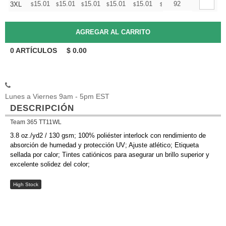
+
15.01
15.01
15.01
15.01
15.01
15.01
92
3XL
$
$
$
$
$
$
0
ARTÍCULOS
$
0.00
Lunes a Viernes 9am - 5pm EST
DESCRIPCIÓN
Team 365 TT11WL
3.8 oz./yd2 / 130 gsm; 100% poliéster interlock con rendimiento de
absorción de humedad y protección UV; Ajuste atlético; Etiqueta
sellada por calor; Tintes catiónicos para asegurar un brillo superior y
excelente solidez del color;
High Stock