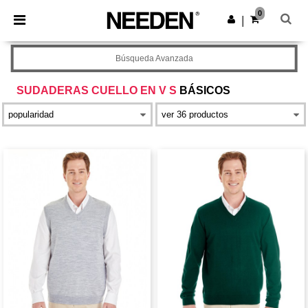
×
App de Needen
0
Descargar app
|
¡Mejores precios en app!
Búsqueda Avanzada
SUDADERAS CUELLO EN V S
BÁSICOS