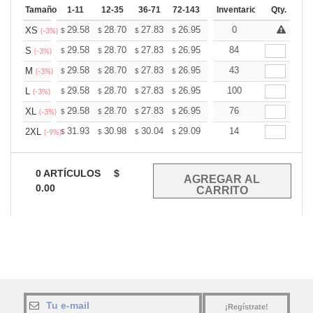
Tamaño
1-11
12-35
36-71
72-143
144-287
Inventario
288 +
Qty.
Mas
+
29.58
28.70
27.83
26.95
26.07
0
25.63
XS
$
$
$
$
$
$
(-3%)
+
29.58
28.70
27.83
26.95
26.07
84
25.63
S
$
$
$
$
$
$
(-3%)
+
29.58
28.70
27.83
26.95
26.07
43
25.63
M
$
$
$
$
$
$
(-3%)
+
29.58
28.70
27.83
26.95
26.07
100
25.63
L
$
$
$
$
$
$
(-3%)
+
29.58
28.70
27.83
26.95
26.07
76
25.63
XL
$
$
$
$
$
$
(-3%)
+
31.93
30.98
30.04
29.09
28.14
14
27.67
2XL
$
$
$
$
$
$
(-9%)
0
ARTÍCULOS
$
0.00
¡Regístrate!