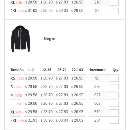
+
29.58
28.70
27.83
26.95
26.07
210
25.63
XL
$
$
$
$
$
$
(-3%)
+
31.93
30.98
30.04
29.09
28.14
37
27.67
2XL
$
$
$
$
$
$
(-9%)
Negro
Tamaño
1-11
12-35
36-71
72-143
144-287
Inventario
288 +
Qty.
Mas
+
29.58
28.70
27.83
26.95
26.07
95
25.63
XS
$
$
$
$
$
$
(-3%)
+
29.58
28.70
27.83
26.95
26.07
375
25.63
S
$
$
$
$
$
$
(-3%)
+
29.58
28.70
27.83
26.95
26.07
627
25.63
M
$
$
$
$
$
$
(-3%)
+
29.58
28.70
27.83
26.95
26.07
802
25.63
L
$
$
$
$
$
$
(-3%)
+
29.58
28.70
27.83
26.95
26.07
579
25.63
XL
$
$
$
$
$
$
(-3%)
+
31.93
30.98
30.04
29.09
28.14
234
27.67
2XL
$
$
$
$
$
$
(-9%)