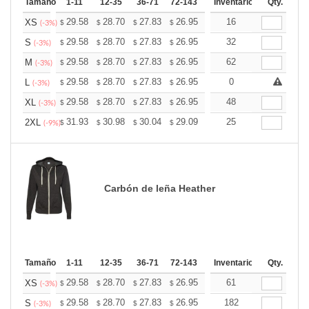
Tamaño
1-11
12-35
36-71
72-143
144-287
Inventario
288 +
Qty.
Mas
+
29.58
28.70
27.83
26.95
26.07
16
25.63
XS
$
$
$
$
$
$
(-3%)
+
29.58
28.70
27.83
26.95
26.07
32
25.63
S
$
$
$
$
$
$
(-3%)
+
29.58
28.70
27.83
26.95
26.07
62
25.63
M
$
$
$
$
$
$
(-3%)
+
29.58
28.70
27.83
26.95
26.07
0
25.63
L
$
$
$
$
$
$
(-3%)
+
29.58
28.70
27.83
26.95
26.07
48
25.63
XL
$
$
$
$
$
$
(-3%)
+
31.93
30.98
30.04
29.09
28.14
25
27.67
2XL
$
$
$
$
$
$
(-9%)
Carbón de leña Heather
Tamaño
1-11
12-35
36-71
72-143
144-287
Inventario
288 +
Qty.
Mas
+
29.58
28.70
27.83
26.95
26.07
61
25.63
XS
$
$
$
$
$
$
(-3%)
+
29.58
28.70
27.83
26.95
26.07
182
25.63
S
$
$
$
$
$
$
(-3%)