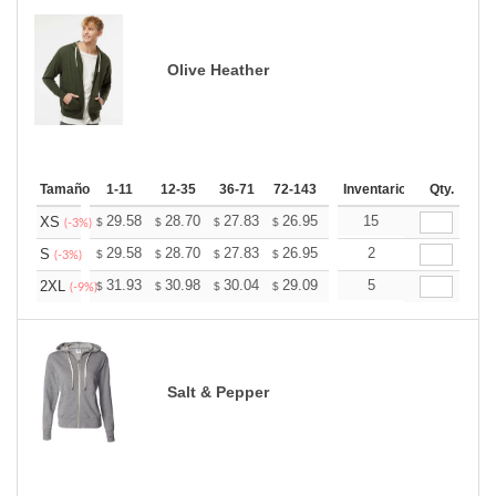
Olive Heather
Tamaño
1-11
12-35
36-71
72-143
144-287
Inventario
288 +
Qty.
Mas
+
29.58
28.70
27.83
26.95
26.07
15
25.63
XS
$
$
$
$
$
$
(-3%)
+
29.58
28.70
27.83
26.95
26.07
2
25.63
S
$
$
$
$
$
$
(-3%)
+
31.93
30.98
30.04
29.09
28.14
5
27.67
2XL
$
$
$
$
$
$
(-9%)
Salt & Pepper