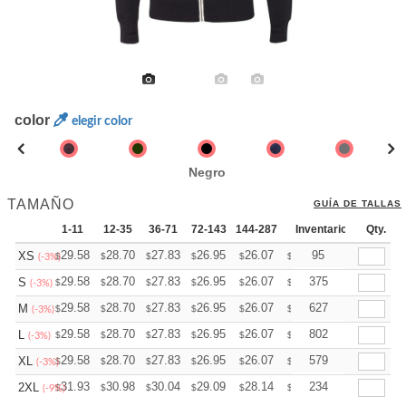
color
elegir color
Negro
TAMAÑO
GUÍA DE TALLAS
1-11
12-35
36-71
72-143
144-287
288 +
Inventario
Mas
Qty.
+
29.58
28.70
27.83
26.95
26.07
25.63
95
XS
$
$
$
$
$
$
(-3%)
+
29.58
28.70
27.83
26.95
26.07
25.63
375
S
$
$
$
$
$
$
(-3%)
+
29.58
28.70
27.83
26.95
26.07
25.63
627
M
$
$
$
$
$
$
(-3%)
+
29.58
28.70
27.83
26.95
26.07
25.63
802
L
$
$
$
$
$
$
(-3%)
+
29.58
28.70
27.83
26.95
26.07
25.63
579
XL
$
$
$
$
$
$
(-3%)
+
31.93
30.98
30.04
29.09
28.14
27.67
234
2XL
$
$
$
$
$
$
(-9%)