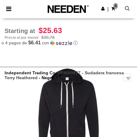
×
App de Needen
0
Descargar app
|
¡Mejores precios en app!
$25.63
Starting at
$30,76
Precio al por menor
$6.41
o 4 pagos de
con
ⓘ
Independent Trading Co.
PRM90HTZ - Sudadera francesa
Terry Heathered
- Negro
Previous
Next