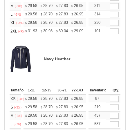
+
29.58
28.70
27.83
26.95
26.07
311
25.63
M
$
$
$
$
$
$
(-3%)
+
29.58
28.70
27.83
26.95
26.07
314
25.63
L
$
$
$
$
$
$
(-3%)
+
29.58
28.70
27.83
26.95
26.07
230
25.63
XL
$
$
$
$
$
$
(-3%)
+
31.93
30.98
30.04
29.09
28.14
101
27.67
2XL
$
$
$
$
$
$
(-9%)
Navy Heather
Tamaño
1-11
12-35
36-71
72-143
144-287
Inventario
288 +
Qty.
Mas
+
29.58
28.70
27.83
26.95
26.07
97
25.63
XS
$
$
$
$
$
$
(-3%)
+
29.58
28.70
27.83
26.95
26.07
219
25.63
S
$
$
$
$
$
$
(-3%)
+
29.58
28.70
27.83
26.95
26.07
437
25.63
M
$
$
$
$
$
$
(-3%)
+
29.58
28.70
27.83
26.95
26.07
587
25.63
L
$
$
$
$
$
$
(-3%)