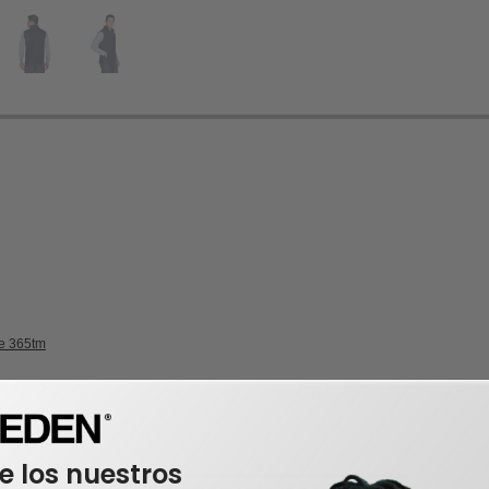
re 365tm
Core 365™
e los nuestros