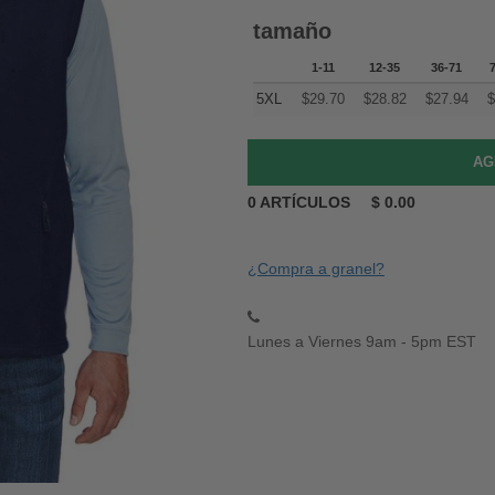
tamaño
1-11
12-35
36-71
5XL
$
29.70
$
28.82
$
27.94
$
0
ARTÍCULOS
$
0.00
¿Compra a granel?
Lunes a Viernes 9am - 5pm EST