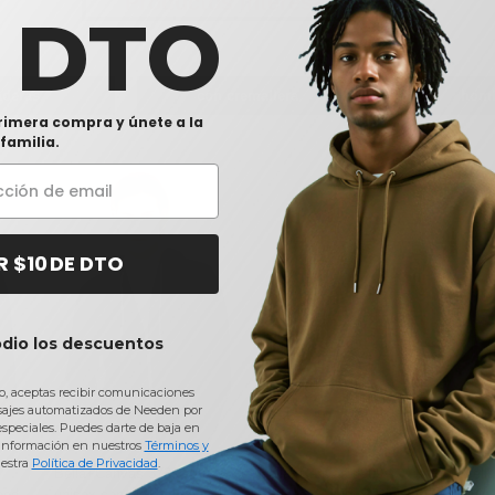
Productos interesantes
0 DTO
aderas
con cremallera
hom
rimera compra y únete a la
familia.
R $10 DE DTO
odio los descuentos
io, aceptas recibir comunicaciones
sajes automatizados de Needen por
 especiales. Puedes darte de baja en
información en nuestros
Términos y
estra
Política de Privacidad
.
Bella+Canvas 3739 - Buzo
Bella+Canvas 3909 -
Bell
ood
unisex con cierre y capucha
Sudadera Unisex Triblend
unise