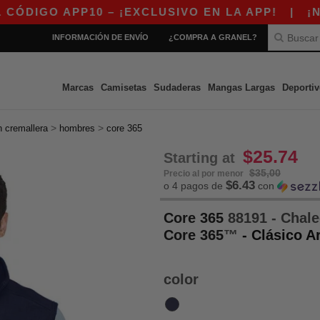
O APP10 – ¡EXCLUSIVO EN LA APP!
|
¡NUESTR
INFORMACIÓN DE ENVÍO
¿COMPRA A GRANEL?
Marcas
Camisetas
Sudaderas
Mangas Largas
Deportiv
>
>
n cremallera
hombres
core 365
$25.74
Starting at
$35,00
Precio al por menor
$6.43
o 4 pagos de
con
Core 365
88191 - Chale
Core 365
™
- Clásico 
color