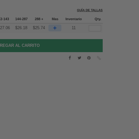
GUÍA DE TALLAS
72-143
144-287
288 +
Mas
Inventario
Qty.
+
27.06
$
26.18
$
25.74
11