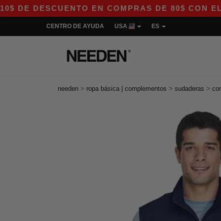
E DESCUENTO EN COMPRAS DE 80$ CON EL CÓDIG
CENTRO DE AYUDA
USA
ES
>
>
>
needen
ropa básica | complementos
sudaderas
co