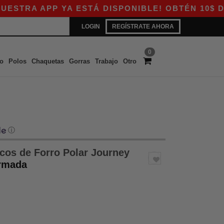
A APP YA ESTÁ DISPONIBLE! OBTÉN 10$ DE DE
LOGIN
REGÍSTRATE AHORA
0
o
Polos
Chaquetas
Gorras
Trabajo
Otro
ⓘ
cos de Forro Polar Journey
Armada