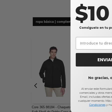
$1
ropa básica | complementos
sud
Consíguelo en tu p
ENVIA
No gracias, 
Al enviar este formular
comerciales y otros men
Email, incluidas ofertas
cualquier momento. Más 
Condiciones
y nu
Core 365 88184 - Chaqueta
Gildan G185 - Heavy
Soft Shell de Doble Capa de
Blend™ 8 oz., 50/50 H