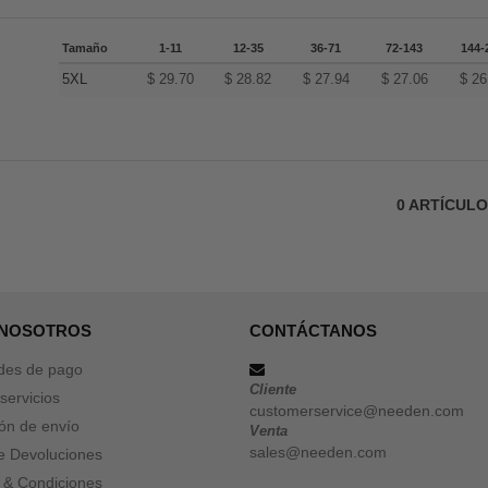
Tamaño
1-11
12-35
36-71
72-143
144-
5XL
$
29.70
$
28.82
$
27.94
$
27.06
$
26
0
ARTÍCUL
 NOSOTROS
CONTÁCTANOS
des de pago
Cliente
servicios
customerservice@needen.com
ón de envío
Venta
sales@needen.com
de Devoluciones
 & Condiciones