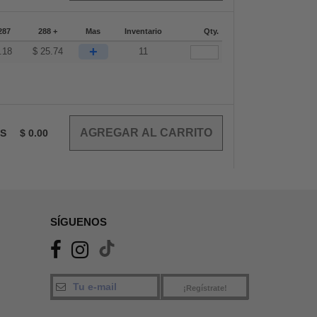
287
288 +
Mas
Inventario
Qty.
+
.18
$
25.74
11
OS
$
0.00
SÍGUENOS
¡Regístrate!