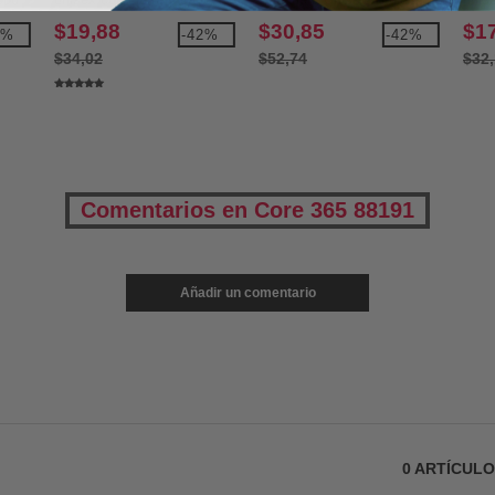
con cremallera completa
comp
$19,88
$30,85
$1
0%
-42%
-42%
$34,02
$52,74
$32
Comentarios en Core 365 88191
Añadir un comentario
0
ARTÍCUL