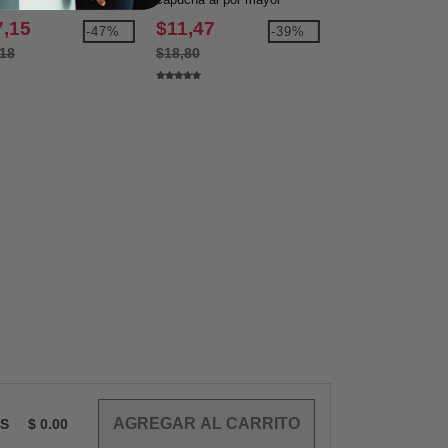
leto
mayor
7,15
$11,47
$16,95
-47%
-39%
,18
$18,80
$27,14
OS
$
0.00