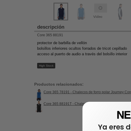
Video
descripción
Core 365 88191
protector de barbilla de vellón
bolsillos inferiores ocultos forrados de tricot cepillado
acceso al puerto de audio a través del bolsillo interior
High Stock
Productos relacionados:
Core 365 78191 - Chalecos de forro polar Journey Co
Core 365 88191T - Chalecos de Forro Polar Journey 
Ya eres d