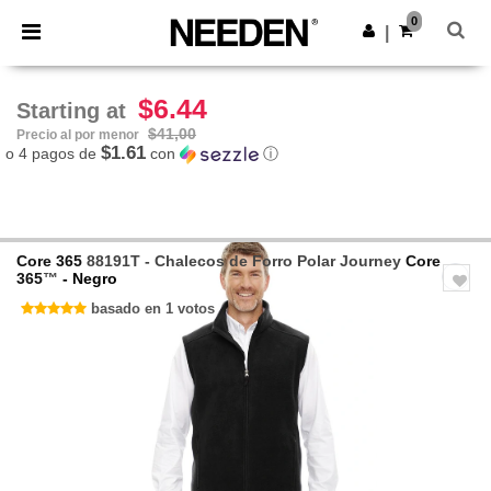
×
App de Needen
0
Descargar app
|
¡Mejores precios en app!
$6.44
Starting at
$41,00
Precio al por menor
$1.61
o 4 pagos de
con
ⓘ
Core 365
88191T - Chalecos de Forro Polar Journey
Core
365
™
- Negro
basado en 1 votos
Previous
Next