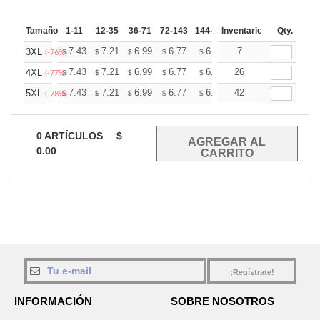
Tamaño
1-11
12-35
36-71
72-143
144-287
Inventario
288 +
Mas
Qty.
+
7.43
7.21
6.99
6.77
6.55
7
6.44
3XL
$
$
$
$
$
$
(-76%)
+
7.43
7.21
6.99
6.77
6.55
26
6.44
4XL
$
$
$
$
$
$
(-77%)
+
7.43
7.21
6.99
6.77
6.55
42
6.44
5XL
$
$
$
$
$
$
(-78%)
0
ARTÍCULOS
$
0.00
¡Regístrate!
INFORMACIÓN
SOBRE NOSOTROS