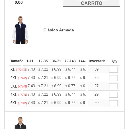
0.00
Clásico Armada
Tamaño
1-11
12-35
36-71
72-143
144-287
Inventario
288 +
Mas
Qty.
+
7.43
7.21
6.99
6.77
6.55
39
6.44
XL
$
$
$
$
$
$
(-72%)
+
7.43
7.21
6.99
6.77
6.55
39
6.44
2XL
$
$
$
$
$
$
(-74%)
+
7.43
7.21
6.99
6.77
6.55
27
6.44
3XL
$
$
$
$
$
$
(-76%)
+
7.43
7.21
6.99
6.77
6.55
29
6.44
4XL
$
$
$
$
$
$
(-77%)
+
7.43
7.21
6.99
6.77
6.55
20
6.44
5XL
$
$
$
$
$
$
(-78%)