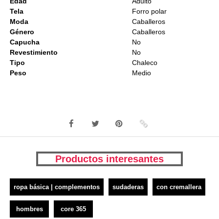
Edad
Adulto
Tela
Forro polar
Moda
Caballeros
Género
Caballeros
Capucha
No
Revestimiento
No
Tipo
Chaleco
Peso
Medio
Productos interesantes
ropa básica | complementos
sudaderas
con cremallera
hombres
core 365