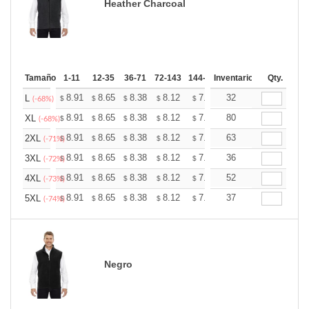
Heather Charcoal
Tamaño
1-11
12-35
36-71
72-143
144-287
Inventario
288 +
Mas
Qty.
+
8.91
8.65
8.38
8.12
7.85
32
7.72
L
$
$
$
$
$
$
(-68%)
+
8.91
8.65
8.38
8.12
7.85
80
7.72
XL
$
$
$
$
$
$
(-68%)
+
8.91
8.65
8.38
8.12
7.85
63
7.72
2XL
$
$
$
$
$
$
(-71%)
+
8.91
8.65
8.38
8.12
7.85
36
7.72
3XL
$
$
$
$
$
$
(-72%)
+
8.91
8.65
8.38
8.12
7.85
52
7.72
4XL
$
$
$
$
$
$
(-73%)
+
8.91
8.65
8.38
8.12
7.85
37
7.72
5XL
$
$
$
$
$
$
(-74%)
Negro