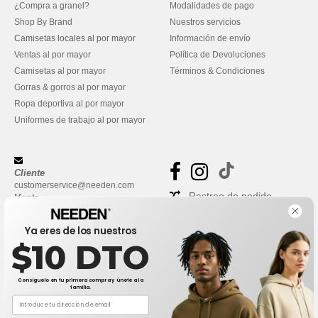
¿Compra a granel?
Modalidades de pago
Shop By Brand
Nuestros servicios
Camisetas locales al por mayor
Información de envío
Ventas al por mayor
Política de Devoluciones
Camisetas al por mayor
Términos & Condiciones
Gorras & gorros al por mayor
Ropa deportiva al por mayor
Uniformes de trabajo al por mayor
Cliente
customerservice@needen.com
Rastreo de pedido
Venta
sales@needen.com
Preguntas frecuentes
Ya eres de los nuestros
$10 DTO
Consíguelo en tu primera compra y únete a la
familia.