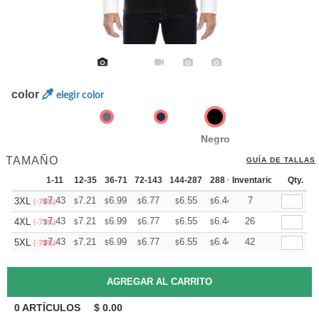
color
elegir color
Negro
TAMAÑO
GUÍA DE TALLAS
1-11
12-35
36-71
72-143
144-287
288 +
Inventario
Mas
Qty.
+
7.43
7.21
6.99
6.77
6.55
6.44
7
3XL
$
$
$
$
$
$
(-76%)
+
7.43
7.21
6.99
6.77
6.55
6.44
26
4XL
$
$
$
$
$
$
(-77%)
+
7.43
7.21
6.99
6.77
6.55
6.44
42
5XL
$
$
$
$
$
$
(-78%)
0
ARTÍCULOS
$
0.00