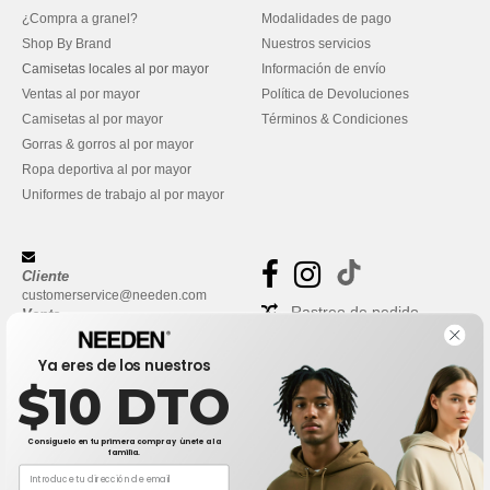
¿Compra a granel?
Modalidades de pago
Shop By Brand
Nuestros servicios
Camisetas locales al por mayor
Información de envío
Ventas al por mayor
Política de Devoluciones
Camisetas al por mayor
Términos & Condiciones
Gorras & gorros al por mayor
Ropa deportiva al por mayor
Uniformes de trabajo al por mayor
Cliente
customerservice@needen.com
Rastreo de pedido
Venta
sales@needen.com
Preguntas frecuentes
Ya eres de los nuestros
$10 DTO
Consíguelo en tu primera compra y únete a la
familia.