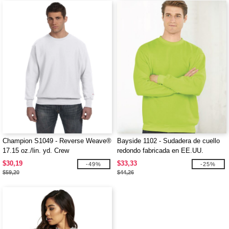
Champion S1049 - Reverse Weave®
Bayside 1102 - Sudadera de cuello
17.15 oz./lin. yd. Crew
redondo fabricada en EE.UU.
$30,19
$33,33
-49%
-25%
$59,20
$44,26