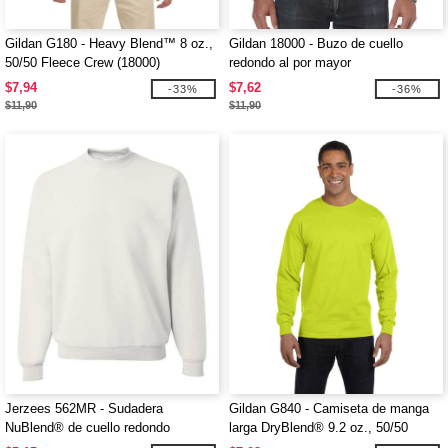
Gildan G180 - Heavy Blend™ 8 oz.,
Gildan 18000 - Buzo de cuello
50/50 Fleece Crew (18000)
redondo al por mayor
$7,94
$7,62
-33%
-36%
$11,90
$11,90
Jerzees 562MR - Sudadera
Gildan G840 - Camiseta de manga
NuBlend® de cuello redondo
larga DryBlend® 9.2 oz., 50/50