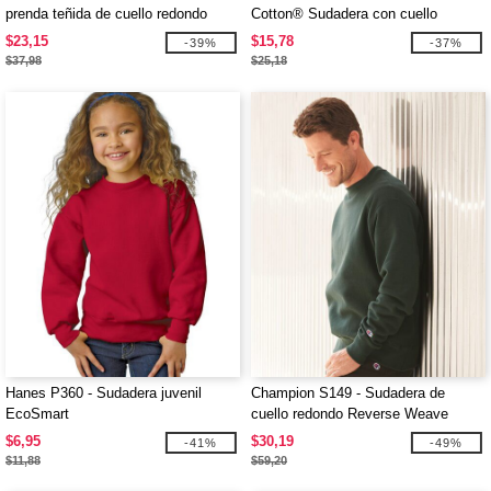
prenda teñida de cuello redondo
Cotton® Sudadera con cuello
redondo
$23,15
$15,78
-39%
-37%
$37,98
$25,18
Hanes P360 - Sudadera juvenil
Champion S149 - Sudadera de
EcoSmart
cuello redondo Reverse Weave
$6,95
$30,19
-41%
-49%
$11,88
$59,20