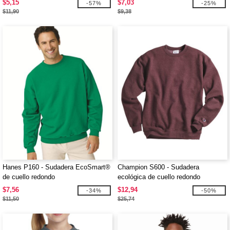
$5,15
$7,03
-57%
-25%
$11,90
$9,38
Hanes P160 - Sudadera EcoSmart®
Champion S600 - Sudadera
de cuello redondo
ecológica de cuello redondo
$7,56
$12,94
-34%
-50%
$11,50
$25,74