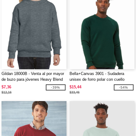
Gildan 18000B - Venta al por mayor
Bella+Canvas 3901 - Sudadera
de buzo para jóvenes Heavy Blend
unisex de forro polar con cuello
con cuello redondo
redondo
$7,36
$15,44
-39%
-54%
$12,16
$33,46