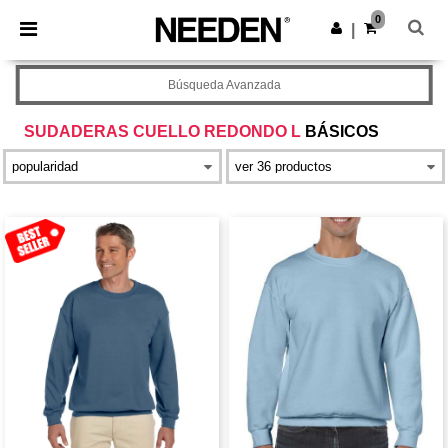
×
App de Needen
0
Descargar app
|
¡Mejores precios en app!
Búsqueda Avanzada
SUDADERAS CUELLO REDONDO L
BÁSICOS