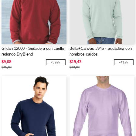
Gildan 12000 - Sudadera con cuello
Bella+Canvas 3945 - Sudadera con
redondo DryBlend
hombros caídos
$9,08
$19,43
-39%
-41%
$15,00
$32,98