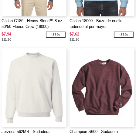
Gildan G180 - Heavy Blend™ 8 oz.,
Gildan 18000 - Buzo de cuello
50/50 Fleece Crew (18000)
redondo al por mayor
$7,94
$7,62
-33%
-36%
$11,90
$11,90
Jerzees 562MR - Sudadera
Champion S600 - Sudadera