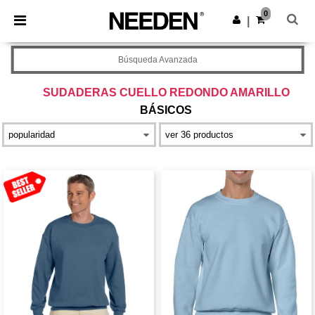
×
App de Needen
0
Descargar app
|
¡Mejores precios en app!
Búsqueda Avanzada
SUDADERAS CUELLO REDONDO AMARILLO
BÁSICOS