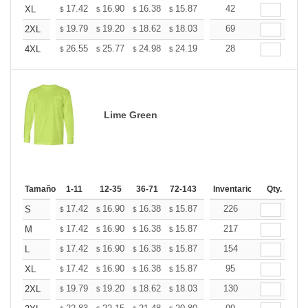
+
17.42
16.90
16.38
15.87
15.35
42
15.09
XL
$
$
$
$
$
$
+
19.79
19.20
18.62
18.03
17.45
69
17.15
2XL
$
$
$
$
$
$
+
26.55
25.77
24.98
24.19
23.41
28
23.01
4XL
$
$
$
$
$
$
Lime Green
Tamaño
1-11
12-35
36-71
72-143
144-287
Inventario
288 +
Qty.
Mas
+
17.42
16.90
16.38
15.87
15.35
226
15.09
S
$
$
$
$
$
$
+
17.42
16.90
16.38
15.87
15.35
217
15.09
M
$
$
$
$
$
$
+
17.42
16.90
16.38
15.87
15.35
154
15.09
L
$
$
$
$
$
$
+
17.42
16.90
16.38
15.87
15.35
95
15.09
XL
$
$
$
$
$
$
+
19.79
19.20
18.62
18.03
17.45
130
17.15
2XL
$
$
$
$
$
$