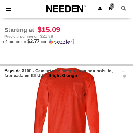
×
App de Needen
0
Descargar app
|
¡Mejores precios en app!
$15.09
Starting at
$21,88
Precio al por menor
$3.77
o 4 pagos de
con
ⓘ
Bayside
8100 - Camiseta de manga larga con bolsillo,
fabricada en EE.UU.
- Bright Orange
Previous
Next