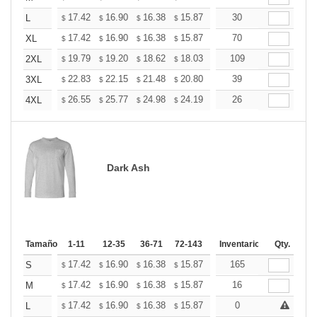
+
17.42
16.90
16.38
15.87
15.35
30
15.09
L
$
$
$
$
$
$
+
17.42
16.90
16.38
15.87
15.35
70
15.09
XL
$
$
$
$
$
$
+
19.79
19.20
18.62
18.03
17.45
109
17.15
2XL
$
$
$
$
$
$
+
22.83
22.15
21.48
20.80
20.12
39
19.78
3XL
$
$
$
$
$
$
+
26.55
25.77
24.98
24.19
23.41
26
23.01
4XL
$
$
$
$
$
$
Dark Ash
Tamaño
1-11
12-35
36-71
72-143
144-287
Inventario
288 +
Qty.
Mas
+
17.42
16.90
16.38
15.87
15.35
165
15.09
S
$
$
$
$
$
$
+
17.42
16.90
16.38
15.87
15.35
16
15.09
M
$
$
$
$
$
$
+
17.42
16.90
16.38
15.87
15.35
0
15.09
L
$
$
$
$
$
$