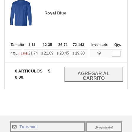
Royal Blue
Tamaño
1-11
12-35
36-71
72-143
144-287
Inventario
288 +
Qty.
Mas
+
21.74
21.09
20.45
19.80
19.16
49
18.84
4XL
$
$
$
$
$
$
(-18%)
0
ARTÍCULOS
$
0.00
¡Regístrate!