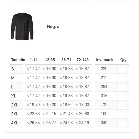
Negro
Tamaño
1-11
12-35
36-71
72-143
144-287
Inventario
288 +
Qty.
Mas
+
17.42
16.90
16.38
15.87
15.35
220
15.09
S
$
$
$
$
$
$
+
17.42
16.90
16.38
15.87
15.35
211
15.09
M
$
$
$
$
$
$
+
17.42
16.90
16.38
15.87
15.35
284
15.09
L
$
$
$
$
$
$
+
17.42
16.90
16.38
15.87
15.35
316
15.09
XL
$
$
$
$
$
$
+
19.79
19.20
18.62
18.03
17.45
72
17.15
2XL
$
$
$
$
$
$
+
22.83
22.15
21.48
20.80
20.12
100
19.78
3XL
$
$
$
$
$
$
+
26.55
25.77
24.98
24.19
23.41
349
23.01
4XL
$
$
$
$
$
$