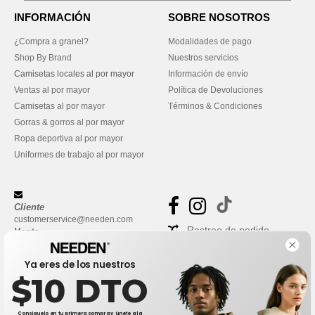
INFORMACIÓN
SOBRE NOSOTROS
¿Compra a granel?
Modalidades de pago
Shop By Brand
Nuestros servicios
Camisetas locales al por mayor
Información de envío
Ventas al por mayor
Política de Devoluciones
Camisetas al por mayor
Términos & Condiciones
Gorras & gorros al por mayor
Ropa deportiva al por mayor
Uniformes de trabajo al por mayor
Cliente
customerservice@needen.com
Rastreo de pedido
Venta
sales@needen.com
Preguntas frecuentes
Ya eres de los nuestros
$10 DTO
Consíguelo en tu primera compra y únete a la