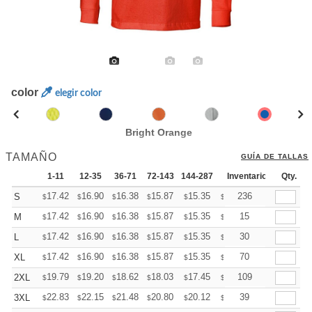
color
elegir color
Bright Orange
TAMAÑO
GUÍA DE TALLAS
1-11
12-35
36-71
72-143
144-287
288 +
Inventario
Mas
Qty.
+
17.42
16.90
16.38
15.87
15.35
15.09
236
S
$
$
$
$
$
$
+
17.42
16.90
16.38
15.87
15.35
15.09
15
M
$
$
$
$
$
$
+
17.42
16.90
16.38
15.87
15.35
15.09
30
L
$
$
$
$
$
$
+
17.42
16.90
16.38
15.87
15.35
15.09
70
XL
$
$
$
$
$
$
+
19.79
19.20
18.62
18.03
17.45
17.15
109
2XL
$
$
$
$
$
$
+
22.83
22.15
21.48
20.80
20.12
19.78
39
3XL
$
$
$
$
$
$