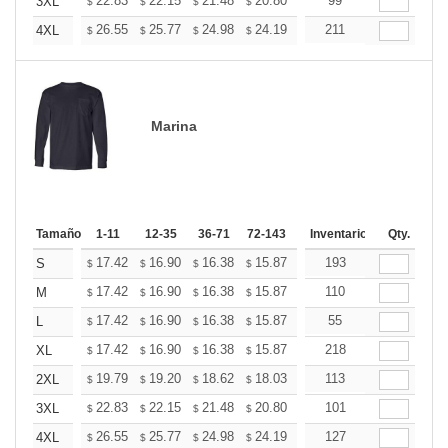
+
22.83
22.15
21.48
20.80
20.12
99
19.78
3XL
$
$
$
$
$
$
+
26.55
25.77
24.98
24.19
23.41
211
23.01
4XL
$
$
$
$
$
$
Marina
Tamaño
1-11
12-35
36-71
72-143
144-287
Inventario
288 +
Qty.
Mas
+
17.42
16.90
16.38
15.87
15.35
193
15.09
S
$
$
$
$
$
$
+
17.42
16.90
16.38
15.87
15.35
110
15.09
M
$
$
$
$
$
$
+
17.42
16.90
16.38
15.87
15.35
55
15.09
L
$
$
$
$
$
$
+
17.42
16.90
16.38
15.87
15.35
218
15.09
XL
$
$
$
$
$
$
+
19.79
19.20
18.62
18.03
17.45
113
17.15
2XL
$
$
$
$
$
$
+
22.83
22.15
21.48
20.80
20.12
101
19.78
3XL
$
$
$
$
$
$
+
26.55
25.77
24.98
24.19
23.41
127
23.01
4XL
$
$
$
$
$
$