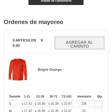
Añadir un comentario
Ordenes de mayoreo
0
ARTÍCULOS
$
0.00
Bright Orange
Tamaño
1-11
12-35
36-71
72-143
144-287
Inventario
288 +
Qty.
Mas
+
17.42
16.90
16.38
15.87
15.35
236
15.09
S
$
$
$
$
$
$
+
17.42
16.90
16.38
15.87
15.35
15
15.09
M
$
$
$
$
$
$