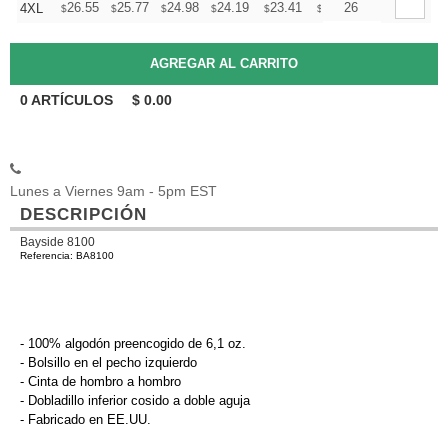
+
26.55
25.77
24.98
24.19
23.41
23.01
26
4XL
$
$
$
$
$
$
0
ARTÍCULOS
$
0.00
Lunes a Viernes 9am - 5pm EST
DESCRIPCIÓN
Bayside 8100
Referencia: BA8100
- 100% algodón preencogido de 6,1 oz.
- Bolsillo en el pecho izquierdo
- Cinta de hombro a hombro
- Dobladillo inferior cosido a doble aguja
- Fabricado en EE.UU.