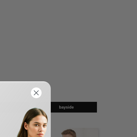
bres
bayside