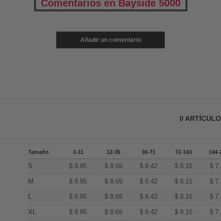
Comentarios en Bayside 5000
Añadir un comentario
0
ARTÍCUL
Tamaño
1-11
12-35
36-71
72-143
144-
S
$
8.95
$
8.69
$
8.42
$
8.15
$
7
M
$
8.95
$
8.69
$
8.42
$
8.15
$
7
L
$
8.95
$
8.69
$
8.42
$
8.15
$
7
XL
$
8.95
$
8.69
$
8.42
$
8.15
$
7