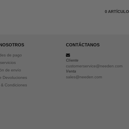
0
ARTÍCUL
 NOSOTROS
CONTÁCTANOS
des de pago
Cliente
servicios
customerservice@needen.com
ón de envío
Venta
sales@needen.com
de Devoluciones
 & Condiciones