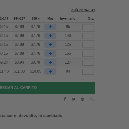
GUÍA DE TALLAS
2-143
144-287
288 +
Mas
Inventario
Qty.
+
$
8.15
$
7.89
$
7.76
95
+
$
8.15
$
7.89
$
7.76
148
+
$
8.15
$
7.89
$
7.76
125
+
$
8.15
$
7.89
$
7.76
155
+
$
9.24
$
8.94
$
8.79
127
+
11.40
$
11.03
$
10.85
84
drá ser ni devuelto, ni cambiado