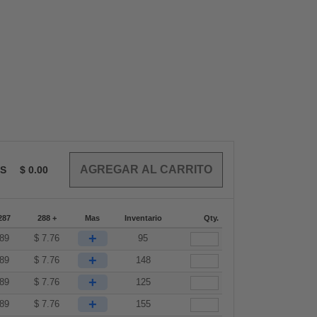
OS
$
0.00
287
288 +
Mas
Inventario
Qty.
+
.89
$
7.76
95
+
.89
$
7.76
148
+
.89
$
7.76
125
+
.89
$
7.76
155