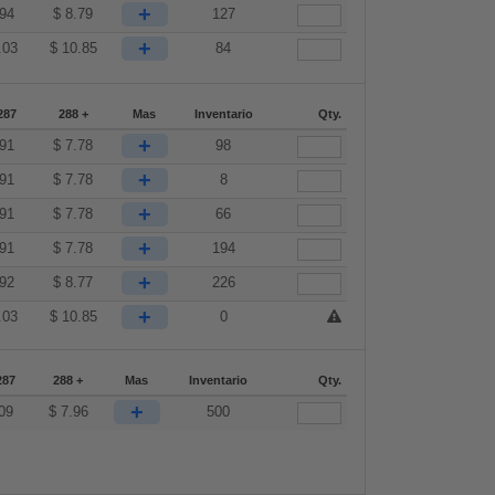
+
.94
$
8.79
127
+
.03
$
10.85
84
287
288 +
Mas
Inventario
Qty.
+
.91
$
7.78
98
+
.91
$
7.78
8
+
.91
$
7.78
66
+
.91
$
7.78
194
+
.92
$
8.77
226
+
.03
$
10.85
0
287
288 +
Mas
Inventario
Qty.
+
09
$
7.96
500