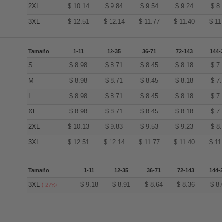
2XL
$
10.14
$
9.84
$
9.54
$
9.24
$
8
3XL
$
12.51
$
12.14
$
11.77
$
11.40
$
11
Tamaño
1-11
12-35
36-71
72-143
144-
S
$
8.98
$
8.71
$
8.45
$
8.18
$
7
M
$
8.98
$
8.71
$
8.45
$
8.18
$
7
L
$
8.98
$
8.71
$
8.45
$
8.18
$
7
XL
$
8.98
$
8.71
$
8.45
$
8.18
$
7
2XL
$
10.13
$
9.83
$
9.53
$
9.23
$
8
3XL
$
12.51
$
12.14
$
11.77
$
11.40
$
11
Tamaño
1-11
12-35
36-71
72-143
144-
3XL
$
9.18
$
8.91
$
8.64
$
8.36
$
8.
(-27%)