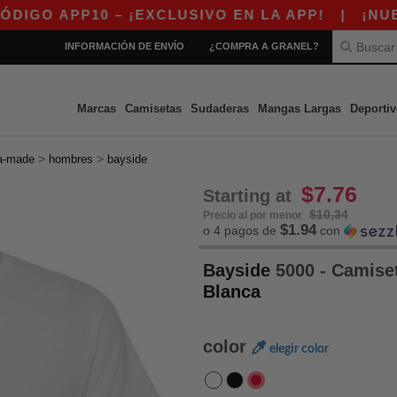
APP10 – ¡EXCLUSIVO EN LA APP!
|
¡NUESTRA 
INFORMACIÓN DE ENVÍO
¿COMPRA A GRANEL?
Marcas
Camisetas
Sudaderas
Mangas Largas
Deportiv
>
>
a-made
hombres
bayside
$7.76
Starting at
$10,34
Precio al por menor
$1.94
o 4 pagos de
con
Bayside
5000 - Camise
Blanca
color
elegir color