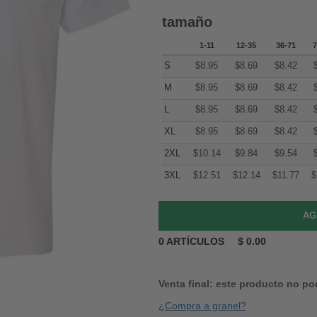
tamaño
1-11
12-35
36-71
7
S
$
8.95
$
8.69
$
8.42
M
$
8.95
$
8.69
$
8.42
L
$
8.95
$
8.69
$
8.42
XL
$
8.95
$
8.69
$
8.42
2XL
$
10.14
$
9.84
$
9.54
3XL
$
12.51
$
12.14
$
11.77
$
0
ARTÍCULOS
$
0.00
Venta final: este producto no po
¿Compra a granel?