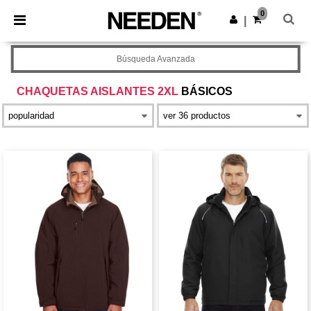
×
App de Needen
0
Descargar app
|
¡Mejores precios en app!
Búsqueda Avanzada
CHAQUETAS AISLANTES 2XL
BÁSICOS