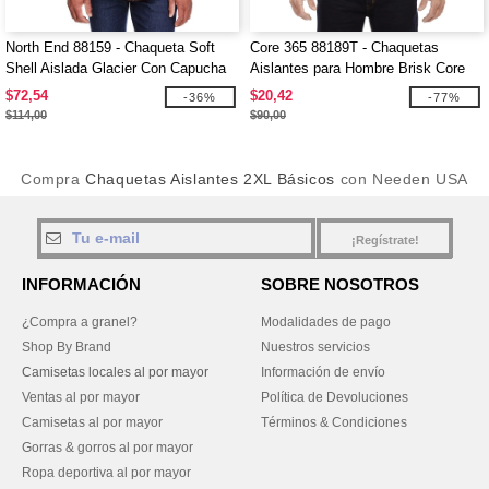
North End 88159 - Chaqueta Soft
Core 365 88189T - Chaquetas
Shell Aislada Glacier Con Capucha
Aislantes para Hombre Brisk Core
Desmontable
365™
$72,54
$20,42
-36%
-77%
$114,00
$90,00
Compra
Chaquetas Aislantes 2XL Básicos
con Needen USA
¡Regístrate!
INFORMACIÓN
SOBRE NOSOTROS
¿Compra a granel?
Modalidades de pago
Shop By Brand
Nuestros servicios
Camisetas locales al por mayor
Información de envío
Ventas al por mayor
Política de Devoluciones
Camisetas al por mayor
Términos & Condiciones
Gorras & gorros al por mayor
Ropa deportiva al por mayor