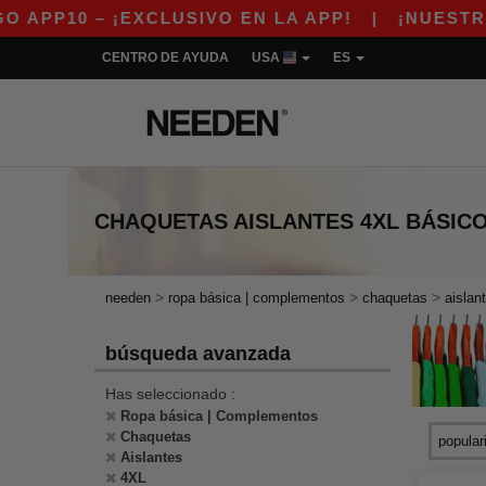
P10 – ¡EXCLUSIVO EN LA APP!
|
¡NUESTRA A
CENTRO DE AYUDA
USA
ES
CHAQUETAS AISLANTES 4XL
BÁSIC
>
>
>
needen
ropa básica | complementos
chaquetas
aislan
búsqueda avanzada
Has seleccionado :
Ropa básica | Complementos
Chaquetas
Aislantes
4XL