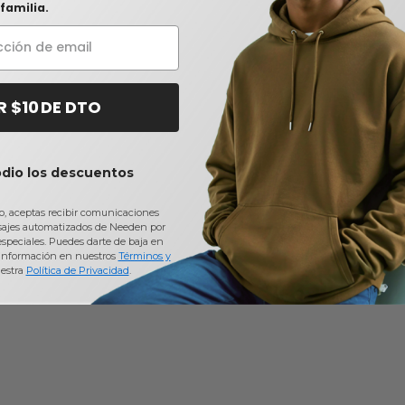
familia.
R $10 DE DTO
odio los descuentos
io, aceptas recibir comunicaciones
sajes automatizados de Needen por
 especiales. Puedes darte de baja en
información en nuestros
Términos y
estra
Política de Privacidad
.