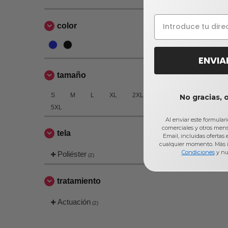
color
ENVIA
tamaño
S
M
L
XL
2XL
3XL
No gracias, 
5XL
Al enviar este formular
comerciales y otros men
tela
Email, incluidas ofertas
cualquier momento. Más 
Condiciones
y nu
Poliéster
(2)
tratamiento
Actuación
(2)