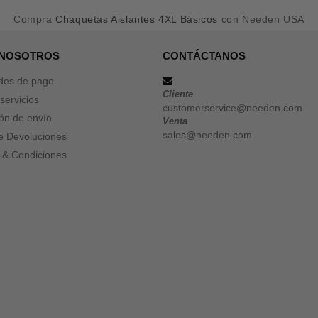
Compra
Chaquetas Aislantes 4XL Básicos
con Needen USA
 NOSOTROS
CONTÁCTANOS
des de pago
Cliente
servicios
customerservice@needen.com
ón de envío
Venta
sales@needen.com
de Devoluciones
 & Condiciones