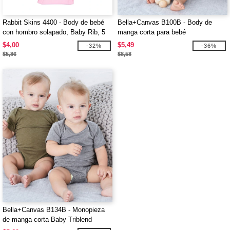
Rabbit Skins 4400 - Body de bebé
Bella+Canvas B100B - Body de
con hombro solapado, Baby Rib, 5
manga corta para bebé
oz. para infantes
$4,00
$5,49
-32%
-36%
$5,86
$8,58
Bella+Canvas B134B - Monopieza
de manga corta Baby Triblend