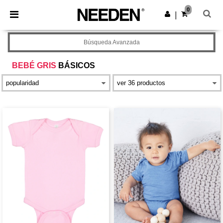
×
App de Needen
0
Descargar app
|
¡Mejores precios en app!
Búsqueda Avanzada
BEBÉ GRIS
BÁSICOS