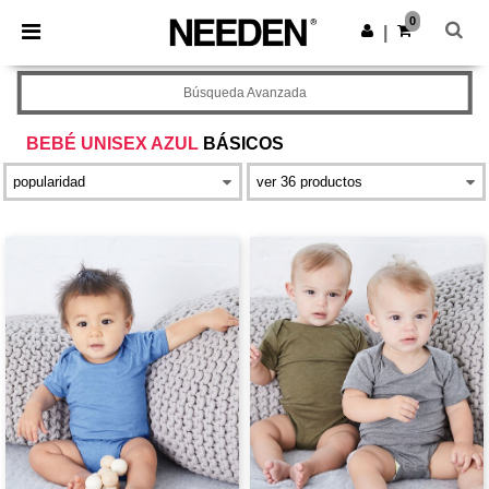
×
App de Needen
0
Descargar app
|
¡Mejores precios en app!
Búsqueda Avanzada
BEBÉ UNISEX AZUL
BÁSICOS