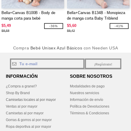
Bella+Canvas B100B - Body de
Bella+Canvas B134B - Monopieza
manga corta para bebé
de manga corta Baby Triblend
$5,49
$5,60
-36%
-41%
$8,58
$9,42
Compra
Bebé Unisex Azul Básicos
con Needen USA
¡Regístrate!
INFORMACIÓN
SOBRE NOSOTROS
¿Compra a granel?
Modalidades de pago
Shop By Brand
Nuestros servicios
Camisetas locales al por mayor
Información de envío
Ventas al por mayor
Política de Devoluciones
Camisetas al por mayor
Términos & Condiciones
Gorras & gorros al por mayor
Ropa deportiva al por mayor