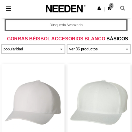
×
App de Needen
0
Descargar app
|
¡Mejores precios en app!
Búsqueda Avanzada
GORRAS BÉISBOL ACCESORIOS BLANCO
BÁSICOS