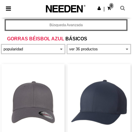
×
App de Needen
0
Descargar app
|
¡Mejores precios en app!
Búsqueda Avanzada
GORRAS BÉISBOL AZUL
BÁSICOS