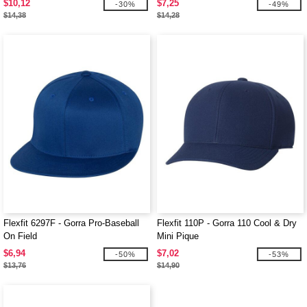
$10,12
$7,25
-30%
-49%
$14,38
$14,28
Flexfit 6297F - Gorra Pro-Baseball
Flexfit 110P - Gorra 110 Cool & Dry
On Field
Mini Pique
$6,94
$7,02
-50%
-53%
$13,76
$14,90