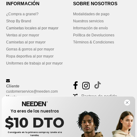
INFORMACIÓN
SOBRE NOSOTROS
¿Compra a granel?
Modalidades de pago
Shop By Brand
Nuestros servicios
Camisetas locales al por mayor
Información de envío
Ventas al por mayor
Política de Devoluciones
Camisetas al por mayor
Términos & Condiciones
Gorras & gorros al por mayor
Ropa deportiva al por mayor
Uniformes de trabajo al por mayor
Cliente
customerservice@needen.com
Rastreo de pedido
Venta
sales@needen.com
Preguntas frecuentes
Ya eres de los nuestros
$10 DTO
Consíguelo en tu primera compra y únete a la
familia.