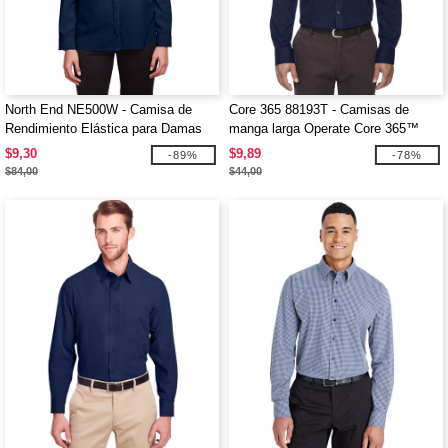
North End NE500W - Camisa de
Core 365 88193T - Camisas de
Rendimiento Elástica para Damas
manga larga Operate Core 365™
Borough
Twill
$9,30
$9,89
-89%
-78%
$84,00
$44,00