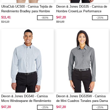
UltraClub UC500 - Camisa Tejida de
Devon & Jones DG535 - Camisa de
Rendimiento Bradley para Hombre
Hombre CrownLux Performance
Tonal Mini Check
$11,41
$47,20
-80%
-25%
$14,10
$54,00
Devon & Jones DG540 - Camisa
Devon & Jones DG535W - Camisa
Micro Windowpane de Rendimiento
de Mini Cuadros Tonales para Dama
CrownLux para Hombre
CrownLux Performance
$47,20
$47,20
-25%
-25%