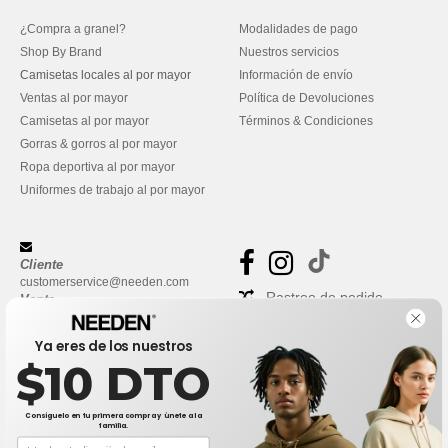
¿Compra a granel?
Modalidades de pago
Shop By Brand
Nuestros servicios
Camisetas locales al por mayor
Información de envío
Ventas al por mayor
Política de Devoluciones
Camisetas al por mayor
Términos & Condiciones
Gorras & gorros al por mayor
Ropa deportiva al por mayor
Uniformes de trabajo al por mayor
Cliente
customerservice@needen.com
Rastreo de pedido
Venta
sales@needen.com
Preguntas frecuentes
Ya eres de los nuestros
$10 DTO
Consíguelo en tu primera compra y únete a la
familia.