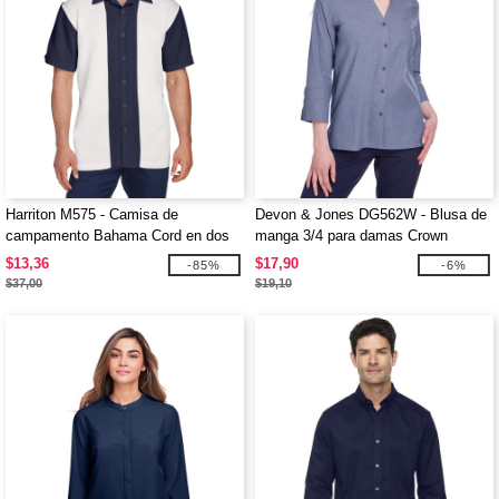
Harriton M575 - Camisa de
Devon & Jones DG562W - Blusa de
campamento Bahama Cord en dos
manga 3/4 para damas Crown
tonos
Collection Stretch Pinpoint
$13,36
$17,90
-85%
-6%
Chambray
$37,00
$19,10