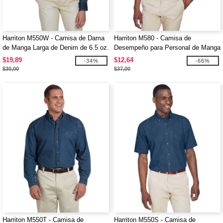
Harriton M550W - Camisa de Dama
Harriton M580 - Camisa de
de Manga Larga de Denim de 6.5 oz.
Desempeño para Personal de Manga
Corta Key West
$19,89
$12,64
-34%
-66%
$30,00
$37,00
Harriton M550T - Camisa de
Harriton M550S - Camisa de