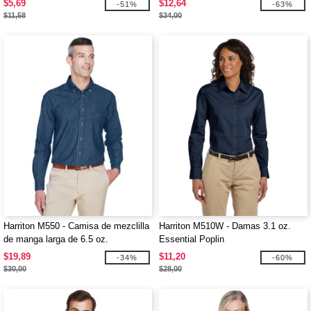
$5,69
$12,64
-51%
-63%
$11,58
$34,00
Harriton M550 - Camisa de mezclilla
Harriton M510W - Damas 3.1 oz.
de manga larga de 6.5 oz.
Essential Poplin
$19,89
$11,20
-34%
-60%
$30,00
$28,00