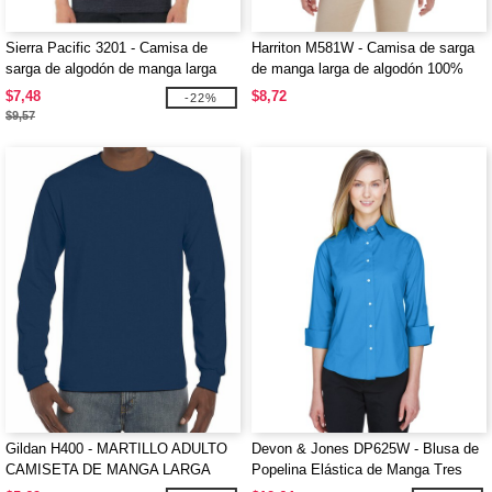
Sierra Pacific 3201 - Camisa de
Harriton M581W - Camisa de sarga
sarga de algodón de manga larga
de manga larga de algodón 100%
para damas con Teflon
$7,48
$8,72
-22%
$9,57
Gildan H400 - MARTILLO ADULTO
Devon & Jones DP625W - Blusa de
CAMISETA DE MANGA LARGA
Popelina Elástica de Manga Tres
Cuartos para Dama