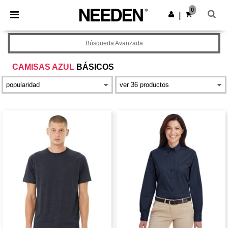
×
App de Needen
0
Descargar app
|
¡Mejores precios en app!
Búsqueda Avanzada
CAMISAS AZUL
BÁSICOS