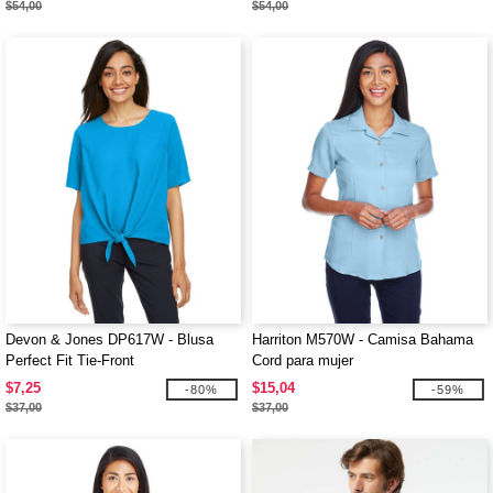
$54,00
$54,00
Devon & Jones DP617W - Blusa
Harriton M570W - Camisa Bahama
Perfect Fit Tie-Front
Cord para mujer
$7,25
$15,04
-80%
-59%
$37,00
$37,00