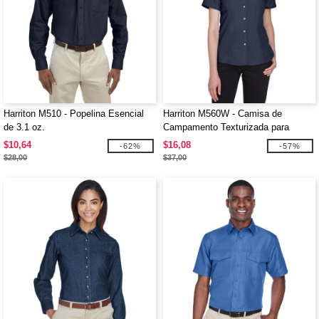
Harriton M510 - Popelina Esencial
Harriton M560W - Camisa de
de 3.1 oz.
Campamento Texturizada para
Damas Barbados
$10,64
$16,08
-62%
-57%
$28,00
$37,00