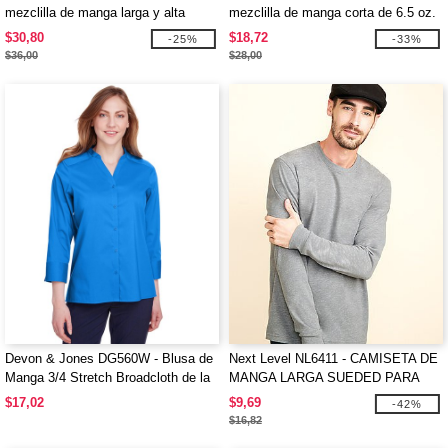
mezclilla de manga larga y alta
mezclilla de manga corta de 6.5 oz.
$30,80
$18,72
-25%
-33%
$36,00
$28,00
Devon & Jones DG560W - Blusa de
Next Level NL6411 - CAMISETA DE
Manga 3/4 Stretch Broadcloth de la
MANGA LARGA SUEDED PARA
Colección Ladies Crown
HOMBRE
$17,02
$9,69
-42%
$16,82