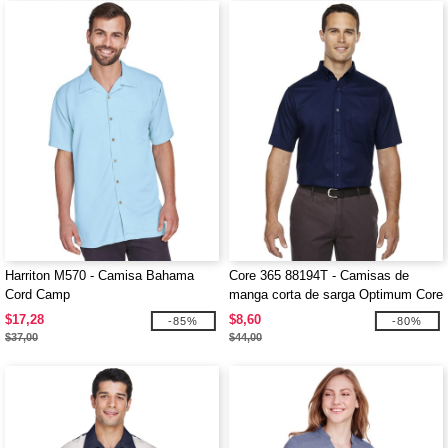
Harriton M570 - Camisa Bahama
Core 365 88194T - Camisas de
Cord Camp
manga corta de sarga Optimum Core
365™
$17,28
$8,60
-85%
-80%
$37,00
$44,00