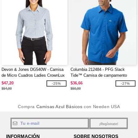
Devon & Jones DG540W - Camisa
Columbia 212484 - PFG Slack
de Micro Cuadros Ladies CrownLux
Tide™ Camisa de campamento
Performance
$47,20
$36,66
-25%
-27%
$54,00
$50,00
Compra
Camisas Azul Básicos
con Needen USA
¡Regístrate!
INFORMACIÓN
SOBRE NOSOTROS