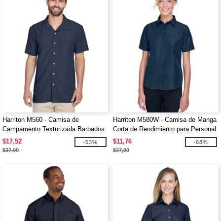
Harriton M560 - Camisa de
Harriton M580W - Camisa de Manga
Campamento Texturizada Barbados
Corta de Rendimiento para Personal
Key West para Damas
$17,52
$11,76
-53%
-68%
$37,00
$37,00