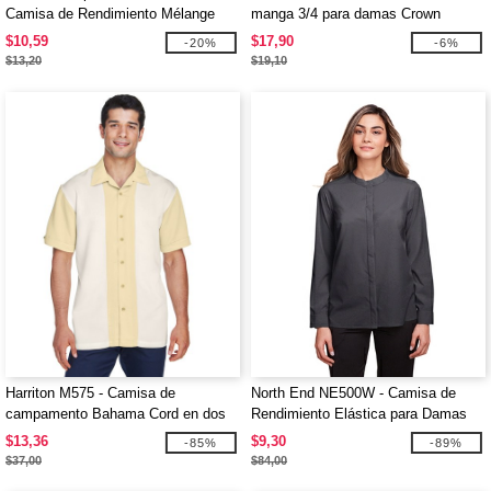
Camisa de Rendimiento Mélange
manga 3/4 para damas Crown
Collection Stretch Pinpoint
$10,59
$17,90
-20%
-6%
Chambray
$13,20
$19,10
Harriton M575 - Camisa de
North End NE500W - Camisa de
campamento Bahama Cord en dos
Rendimiento Elástica para Damas
tonos
Borough
$13,36
$9,30
-85%
-89%
$37,00
$84,00