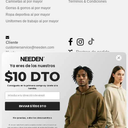
Camisetas al por mayor
Términos & Condiciones
Gorras & gorros al por mayor
Ropa deportiva al por mayor
Uniformes de trabajo al por mayor
Cliente
customerservice@needen.com
Rastreo de pedido
Venta
sales@needen.com
Preguntas frecuentes
Ya eres de los nuestros
$10 DTO
Consíguelo en tu primera compra y únete a la
familia.
ENVIAR $10 DE DTO
👋
Hola
No gracias, odio los descuentos
Si tienes dudas o preguntas, puedes
escribirnos en cualquier momento.
Al enviar este formulario, aceptas recibir comunicaciones
Política de Privacidad
-
Términos y Condiciones
-
Mapa del sitio
Copyright 2026
comerciales y otros mensajes automatizados de Needen por