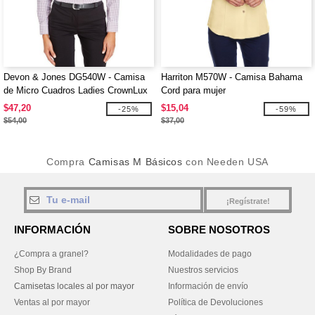
Devon & Jones DG540W - Camisa
Harriton M570W - Camisa Bahama
de Micro Cuadros Ladies CrownLux
Cord para mujer
Performance
$47,20
$15,04
-25%
-59%
$54,00
$37,00
Compra
Camisas M Básicos
con Needen USA
¡Regístrate!
INFORMACIÓN
SOBRE NOSOTROS
¿Compra a granel?
Modalidades de pago
Shop By Brand
Nuestros servicios
Camisetas locales al por mayor
Información de envío
Ventas al por mayor
Política de Devoluciones