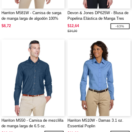
Harriton M581W - Camisa de sarga
Devon & Jones DP625W - Blusa de
de manga larga de algodón 100%
Popelina Elástica de Manga Tres
para damas con Teflon
Cuartos para Dama
$8,72
$12,64
-63%
$34,00
Harriton M550 - Camisa de mezclilla
Harriton M510W - Damas 3.1 oz.
de manga larga de 6.5 oz.
Essential Poplin