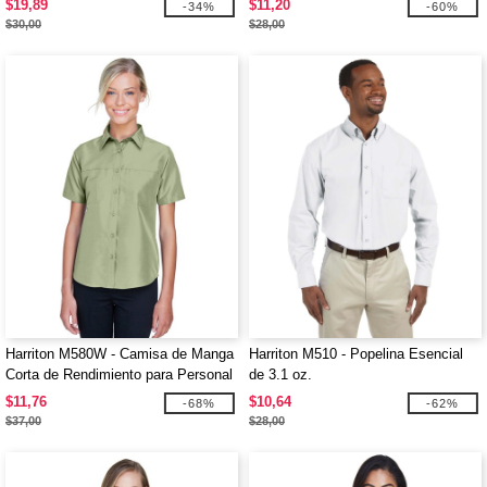
$19,89
$11,20
-34%
-60%
$30,00
$28,00
Harriton M580W - Camisa de Manga
Harriton M510 - Popelina Esencial
Corta de Rendimiento para Personal
de 3.1 oz.
Key West para Damas
$11,76
$10,64
-68%
-62%
$37,00
$28,00