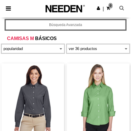
×
App de Needen
0
Descargar app
|
¡Mejores precios en app!
Búsqueda Avanzada
CAMISAS M
BÁSICOS