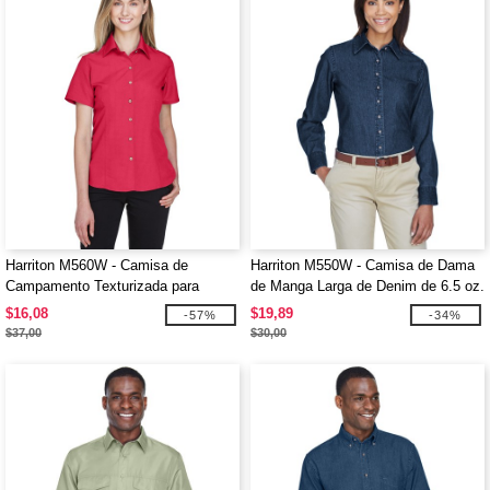
Harriton M560W - Camisa de
Harriton M550W - Camisa de Dama
Campamento Texturizada para
de Manga Larga de Denim de 6.5 oz.
Damas Barbados
$16,08
$19,89
-57%
-34%
$37,00
$30,00