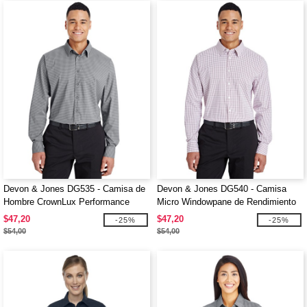
Devon & Jones DG535 - Camisa de
Devon & Jones DG540 - Camisa
Hombre CrownLux Performance
Micro Windowpane de Rendimiento
Tonal Mini Check
CrownLux para Hombre
$47,20
$47,20
-25%
-25%
$54,00
$54,00