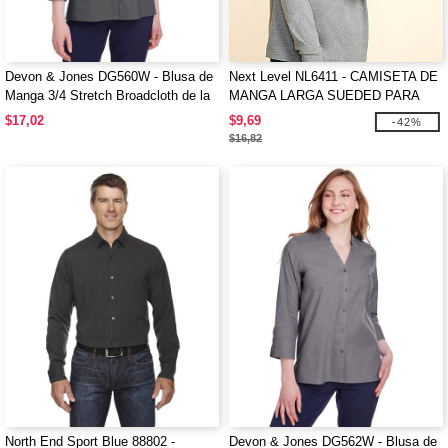
Devon & Jones DG560W - Blusa de
Next Level NL6411 - CAMISETA DE
Manga 3/4 Stretch Broadcloth de la
MANGA LARGA SUEDED PARA
Colección Ladies Crown
HOMBRE
$17,02
$9,69
-42%
$16,82
North End Sport Blue 88802 -
Devon & Jones DG562W - Blusa de