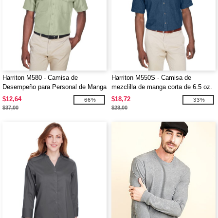
Harriton M580 - Camisa de
Harriton M550S - Camisa de
Desempeño para Personal de Manga
mezclilla de manga corta de 6.5 oz.
Corta Key West
$12,64
$18,72
-66%
-33%
$37,00
$28,00