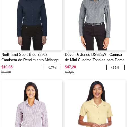
North End Sport Blue 78802 -
Devon & Jones DG535W - Camisa
Camiseta de Rendimiento Mélange
de Mini Cuadros Tonales para Dama
para Damas
CrownLux Performance
$10,65
$47,20
-17%
-25%
$12,80
$54,00