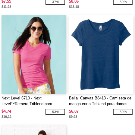
$7,55
$8,06
-37%
-39%
$11,98
$13,18
Next Level 6710 - Next
Bella+Canvas B8413 - Camiseta de
Level™Remera Triblend para
manga corta Triblend para damas
mujeres
$4,74
$6,07
-53%
-39%
$10,12
$9,98