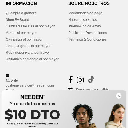
INFORMACIÓN
SOBRE NOSOTROS
¿Compra a granel?
Modalidades de pago
Shop By Brand
Nuestros servicios
Camisetas locales al por mayor
Información de envío
Ventas al por mayor
Política de Devoluciones
Camisetas al por mayor
Términos & Condiciones
Gorras & gorros al por mayor
Ropa deportiva al por mayor
Uniformes de trabajo al por mayor
Cliente
customerservice@needen.com
Rastreo de pedido
Venta
sales@needen.com
Preguntas frecuentes
Ya eres de los nuestros
$10 DTO
Consíguelo en tu primera compra y únete a la
familia.