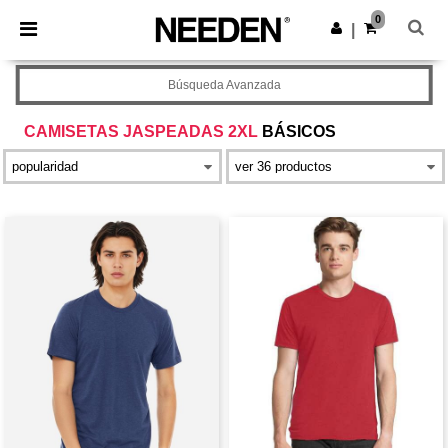
×
App de Needen
0
Descargar app
|
¡Mejores precios en app!
Búsqueda Avanzada
CAMISETAS JASPEADAS 2XL
BÁSICOS