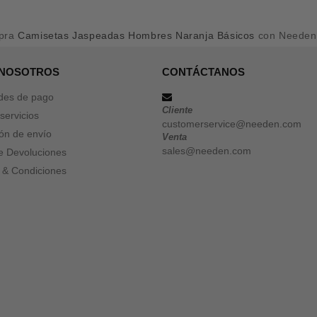
pra
Camisetas Jaspeadas Hombres Naranja Básicos
con Needen
 NOSOTROS
CONTÁCTANOS
des de pago
Cliente
servicios
customerservice@needen.com
ón de envío
Venta
sales@needen.com
de Devoluciones
 & Condiciones