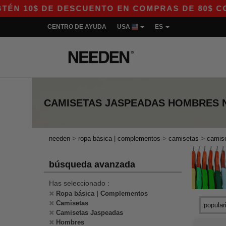
N 10$ DE DESCUENTO EN COMPRAS DE 80$ CON E
CENTRO DE AYUDA
USA
ES
CAMISETAS JASPEADAS HOMBRES 
>
>
>
needen
ropa básica | complementos
camisetas
camis
búsqueda avanzada
Has seleccionado :
Ropa básica | Complementos
Camisetas
Camisetas Jaspeadas
Hombres