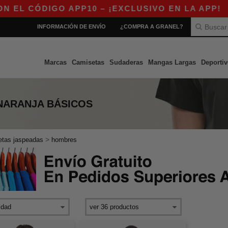
L CÓDIGO APP10 – ¡EXCLUSIVO EN LA APP!
|
INFORMACIÓN DE ENVÍO
¿COMPRA A GRANEL?
Marcas
Camisetas
Sudaderas
Mangas Largas
Deportiv
NARANJA
BÁSICOS
>
etas jaspeadas
hombres