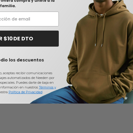
rimera compra y únete a la
familia.
R $10 DE DTO
odio los descuentos
io, aceptas recibir comunicaciones
sajes automatizados de Needen por
 especiales. Puedes darte de baja en
información en nuestros
Términos y
estra
Política de Privacidad
.