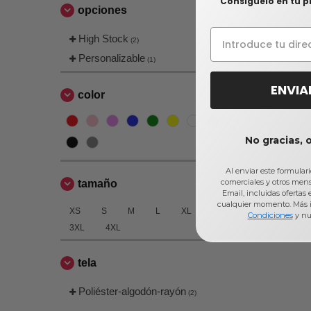
Consíguelo en tu p
opciones
High Stock
(2)
Personalizable
(1)
ENVIA
color
No gracias, 
Al enviar este formular
comerciales y otros men
tamaño
Email, incluidas ofertas
cualquier momento. Más 
XS
S
M
L
XL
2XL
Condiciones
y nu
3XL
4XL
tela
Poliéster-algodón-rayón
(2)