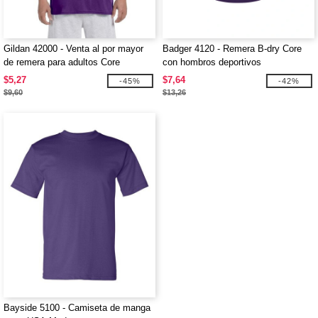
Gildan 42000 - Venta al por mayor
Badger 4120 - Remera B-dry Core
de remera para adultos Core
con hombros deportivos
Performance de manga corta
$5,27
$7,64
-45%
-42%
$9,60
$13,26
Bayside 5100 - Camiseta de manga