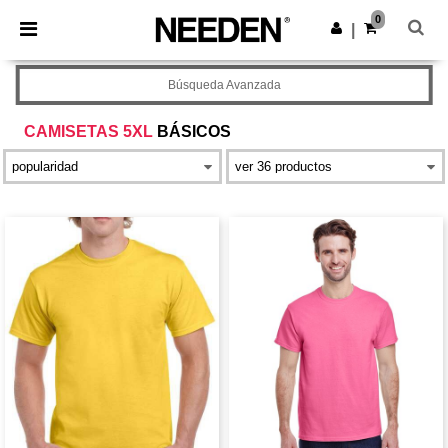
×
App de Needen
0
Descargar app
|
¡Mejores precios en app!
Búsqueda Avanzada
CAMISETAS 5XL
BÁSICOS