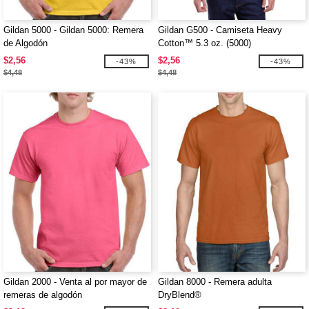
Gildan 5000 - Gildan 5000: Remera
Gildan G500 - Camiseta Heavy
de Algodón
Cotton™ 5.3 oz. (5000)
$2,56
$2,56
-43%
-43%
$4,48
$4,48
Gildan 2000 - Venta al por mayor de
Gildan 8000 - Remera adulta
remeras de algodón
DryBlend®