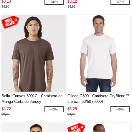
$3,13
$3,12
-36%
-37%
$4,90
$4,96
Bella+Canvas 3001C - Camiseta de
Gildan G800 - Camiseta DryBlend™
Manga Corta de Jersey
5.5 oz., 50/50 (8000)
$4,72
$3,25
-43%
-40%
$8,22
$4,96