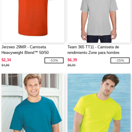
Jerzees 29MR - Camiseta
Team 365 TT11 - Camiseta de
Heavyweight Blend™ 50/50
rendimiento Zone para hombre
$2,34
$6,39
-53%
-25%
$4,96
$8,00