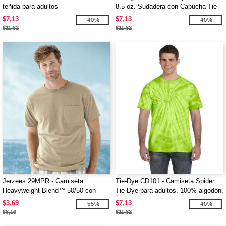
teñida para adultos
8.5 oz. Sudadera con Capucha Tie-
Dyed
$7,13
$7,13
-40%
-40%
$11,82
$11,82
Jerzees 29MPR - Camiseta
Tie-Dye CD101 - Camiseta Spider
Heavyweight Blend™ 50/50 con
Tie Dye para adultos, 100% algodón,
bolsillo
5,4 oz.
$3,69
$7,13
-55%
-40%
$8,16
$11,82