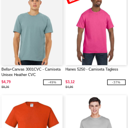
Bella+Canvas 3001CVC - Camiseta
Hanes 5250 - Camiseta Tagless
Unisex Heather CVC
$4,79
$3,12
-49%
-37%
$9,36
$4,96