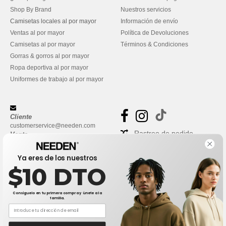
Shop By Brand
Nuestros servicios
Camisetas locales al por mayor
Información de envío
Ventas al por mayor
Política de Devoluciones
Camisetas al por mayor
Términos & Condiciones
Gorras & gorros al por mayor
Ropa deportiva al por mayor
Uniformes de trabajo al por mayor
Cliente
customerservice@needen.com
Rastreo de pedido
Venta
sales@needen.com
Preguntas frecuentes
Ya eres de los nuestros
$10 DTO
Consíguelo en tu primera compra y únete a la
familia.