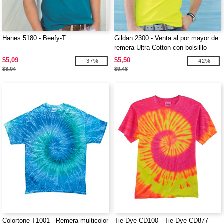
Hanes 5180 - Beefy-T
Gildan 2300 - Venta al por mayor de
remera Ultra Cotton con bolsilllo
$5,09
$5,50
-37%
-42%
$8,04
$9,48
Colortone T1001 - Remera multicolor
Tie-Dye CD100 - Tie-Dye CD877 -