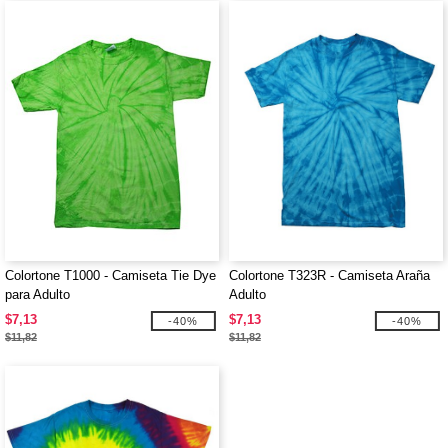
Colortone T1000 - Camiseta Tie Dye
Colortone T323R - Camiseta Araña
para Adulto
Adulto
$7,13
$7,13
-40%
-40%
$11,82
$11,82