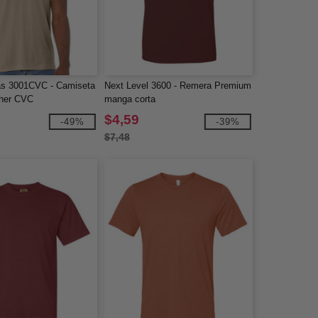
as 3001CVC - Camiseta
Next Level 3600 - Remera Premium
ther CVC
manga corta
$4,59
-49%
-39%
$7,48