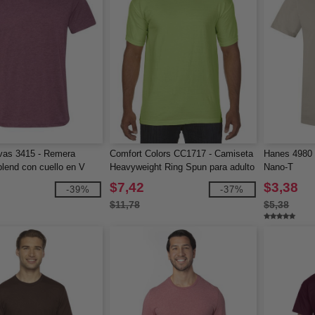
vas 3415 - Remera
Comfort Colors CC1717 - Camiseta
Hanes 4980 
blend con cuello en V
Heavyweight Ring Spun para adulto
Nano-T
$7,42
$3,38
-39%
-37%
$11,78
$5,38