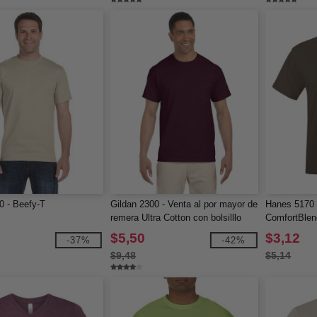
 - Beefy-T
Gildan 2300 - Venta al por mayor de
Hanes 5170 
remera Ultra Cotton con bolsilllo
ComfortBle
$5,50
$3,12
-37%
-42%
$9,48
$5,14