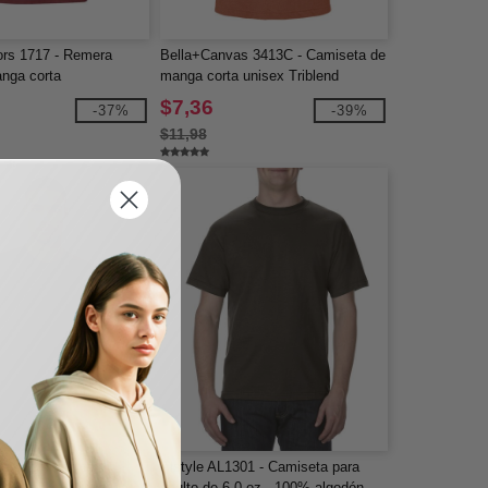
ors 1717 - Remera
Bella+Canvas 3413C - Camiseta de
anga corta
manga corta unisex Triblend
$7,36
-37%
-39%
$11,98
s 3413 - Remera
Alstyle AL1301 - Camiseta para
res materiales manga
adulto de 6.0 oz., 100% algodón