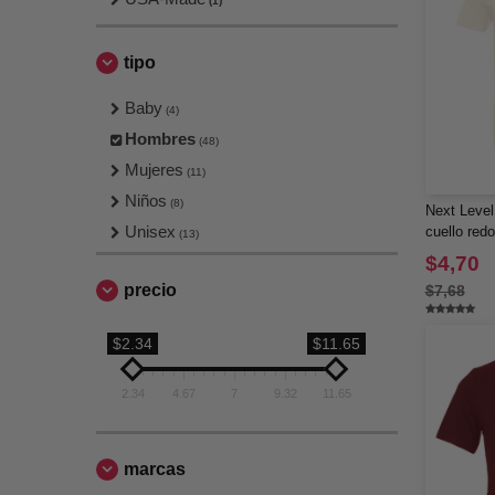
(1)
tipo
Baby
(4)
Hombres
(48)
Mujeres
(11)
Niños
(8)
Next Level
Unisex
cuello red
(13)
$4,70
precio
$7,68
$2.34
$11.65
2.34
4.67
7
9.32
11.65
marcas