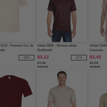
 6210 - Premium Cvc de
Gildan 8000 - Remera adulta
Gildan G640 
ondo
DryBlend®
Camiseta
$3,12
$3,42
-39%
-37%
$4,96
$5,58