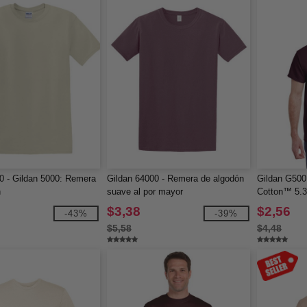
0 - Gildan 5000: Remera
Gildan 64000 - Remera de algodón
Gildan G500
n
suave al por mayor
Cotton™ 5.3
$3,38
$2,56
-43%
-39%
$5,58
$4,48