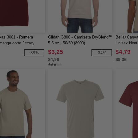
vas 3001 - Remera
Gildan G800 - Camiseta DryBlend™
Bella+Canv
manga corta Jersey
5.5 oz., 50/50 (8000)
Unisex Hea
$3,25
$4,79
-39%
-34%
$4,96
$9,36