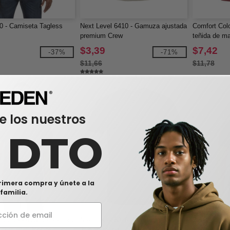
0 - Camiseta Tagless
Next Level 6410 - Gamuza ajustada
Comfort Col
premium Crew
teñida de m
$3,39
$7,42
-37%
-71%
$11,66
$11,78
e los nuestros
0 DTO
rimera compra y únete a la
familia.
vas B3001CVC - Remera
Next Level 6010 - Camiseta
Bella+Canva
corta CVC Unisex
Triblend Crew
Unisex de t