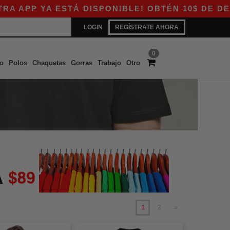
A ESTÁ DISPONIBLE! OBTÉN 10$ DE DESCUENTO 
LOGIN
REGÍSTRATE AHORA
0
o
Polos
Chaquetas
Gorras
Trabajo
Otro
1
2
»