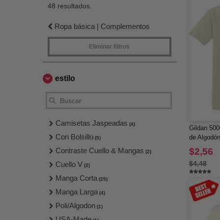
48 resultados.
Ropa básica | Complementos
Eliminar filtros
estilo
Camisetas Jaspeadas
(4)
Gildan 500
Con Bolsillo
de Algodó
(5)
Contraste Cuello & Mangas
$2,56
(2)
$4,48
Cuello V
(2)
Manga Corta
(25)
Manga Larga
(4)
Poli/Algodon
(1)
USA-Made