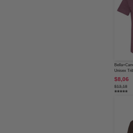
Bella+Can
Unisex Tri
$8,06
$13,18