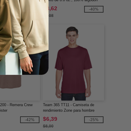
$3,62
-37%
-40%
$6,08
6200 - Remera Crew
Team 365 TT11 - Camiseta de
éster
rendimiento Zone para hombre
$6,39
-42%
-25%
$8,00