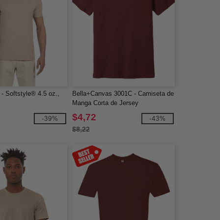
- Softstyle® 4.5 oz.,
Bella+Canvas 3001C - Camiseta de
Manga Corta de Jersey
$4,72
-39%
-43%
$8,22