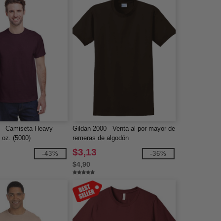
 - Camiseta Heavy
Gildan 2000 - Venta al por mayor de
 oz. (5000)
remeras de algodón
$3,13
-43%
-36%
$4,90