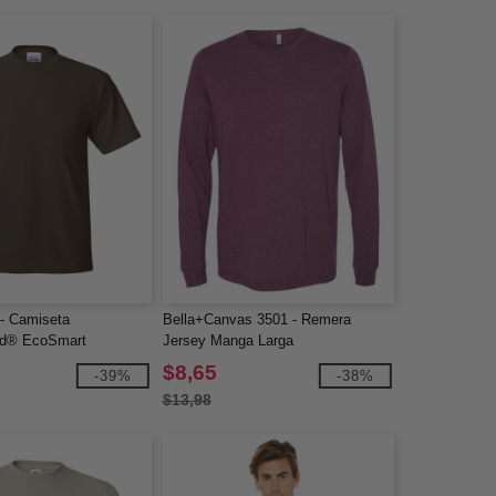
- Camiseta
Bella+Canvas 3501 - Remera
nd® EcoSmart
Jersey Manga Larga
$8,65
-39%
-38%
$13,98