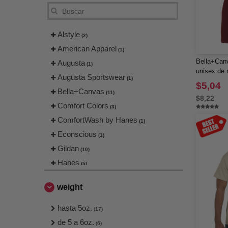
Alstyle
(2)
American Apparel
(1)
Bella+Can
Augusta
(1)
unisex de 
Augusta Sportswear
(1)
$5,04
Bella+Canvas
(11)
$8,22
Comfort Colors
(3)
ComfortWash by Hanes
(1)
Econscious
(1)
Gildan
(10)
Hanes
(5)
Jerzees
(2)
weight
Next Level
(6)
Team 365
hasta 5oz.
(1)
(17)
Threadfast
de 5 a 6oz.
(1)
(6)