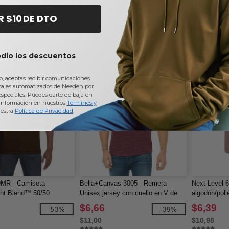
corta
$6,77
$7,55
-49%
-40%
R $10 DE DTO
$11,36
$11,98
odio los descuentos
io, aceptas recibir comunicaciones
sajes automatizados de Needen por
 especiales. Puedes darte de baja en
información en nuestros
Términos y
estra
Política de Privacidad
.
9MR - Camiseta
Bella+Canvas 3005 - Remera
Next Level 
ht Blend™ 50/50
Unisex jersey con cuello en V de
algodón/poli
manga corta
$6,66
$6,39
-53%
-39%
$11,00
$10,98