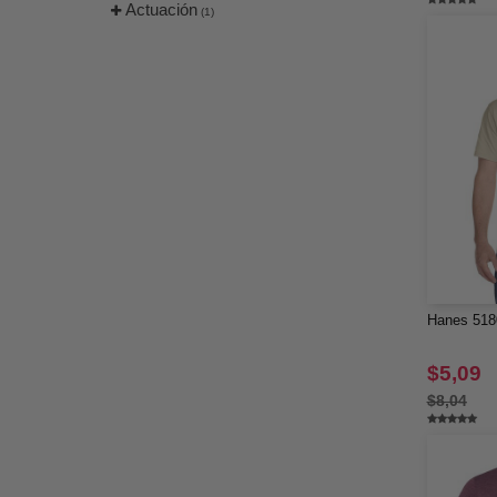
Actuación
(1)
Hanes 5180
$5,09
$8,04