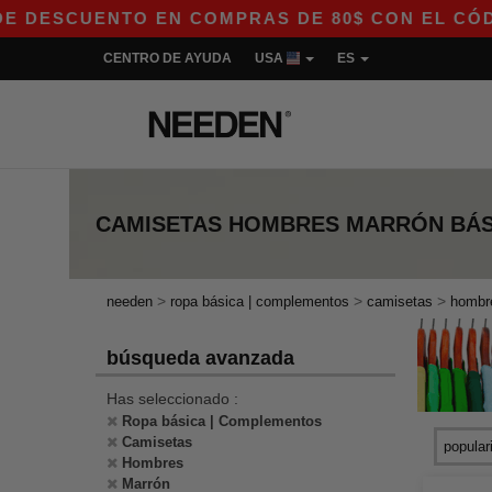
NTO EN COMPRAS DE 80$ CON EL CÓDIGO APP10 
CENTRO DE AYUDA
USA
ES
CAMISETAS HOMBRES MARRÓN
BÁ
>
>
>
needen
ropa básica | complementos
camisetas
hombr
búsqueda avanzada
Has seleccionado :
Ropa básica | Complementos
Camisetas
Hombres
Marrón