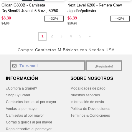
Gildan G800B - Camiseta
Next Level 6200 - Remera Crew
DryBlend® Juvenil 5.5 oz., 50/50
algodón/poliéster
$3,30
$6,39
-32%
-42%
$4,86
$10,98
1
2
3
4
5
»
Compra
Camisetas M Básicos
con Needen USA
¡Regístrate!
INFORMACIÓN
SOBRE NOSOTROS
¿Compra a granel?
Modalidades de pago
Shop By Brand
Nuestros servicios
Camisetas locales al por mayor
Información de envío
Ventas al por mayor
Política de Devoluciones
Camisetas al por mayor
Términos & Condiciones
Gorras & gorros al por mayor
Ropa deportiva al por mayor