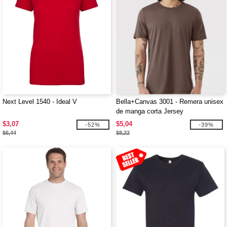
Next Level 1540 - Ideal V
Bella+Canvas 3001 - Remera unisex
de manga corta Jersey
$3,07
$5,04
-52%
-39%
$6,44
$8,22