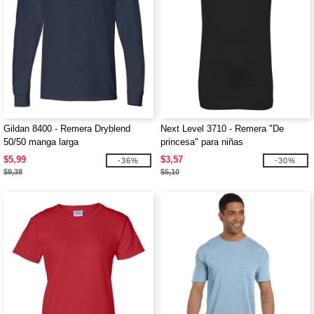
Gildan 8400 - Remera Dryblend
Next Level 3710 - Remera "De
50/50 manga larga
princesa" para niñas
$5,99
$3,57
-36%
-30%
$9,38
$5,10