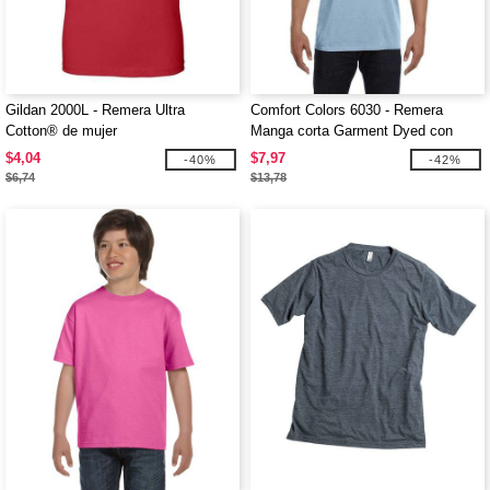
Gildan 2000L - Remera Ultra
Comfort Colors 6030 - Remera
Cotton® de mujer
Manga corta Garment Dyed con
bolsillo
$4,04
$7,97
-40%
-42%
$6,74
$13,78