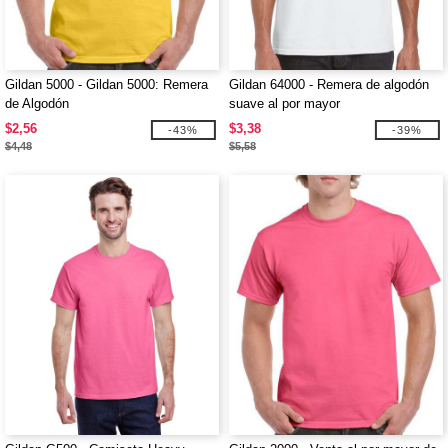
Gildan 5000 - Gildan 5000: Remera
Gildan 64000 - Remera de algodón
de Algodón
suave al por mayor
$2,56
$3,38
-43%
-39%
$4,48
$5,58