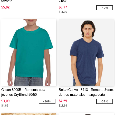
favorita
Crew
$5,02
$6,77
-40%
$11,36
Gildan 8000B - Remeras para
Bella+Canvas 3413 - Remera Unisex
jóvenes DryBlend 50/50
de tres materiales manga corta
$3,09
$7,55
-36%
-37%
$4,86
$11,98