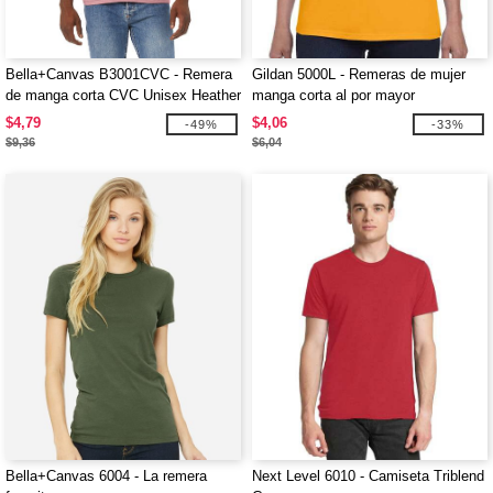
Bella+Canvas B3001CVC - Remera
Gildan 5000L - Remeras de mujer
de manga corta CVC Unisex Heather
manga corta al por mayor
$4,79
$4,06
-49%
-33%
$9,36
$6,04
Bella+Canvas 6004 - La remera
Next Level 6010 - Camiseta Triblend