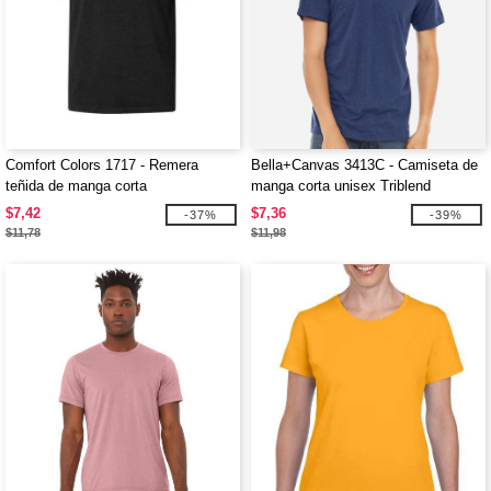
Comfort Colors 1717 - Remera
Bella+Canvas 3413C - Camiseta de
teñida de manga corta
manga corta unisex Triblend
$7,42
$7,36
-37%
-39%
$11,78
$11,98