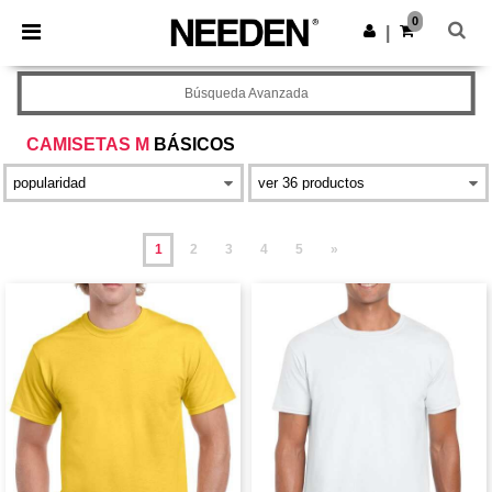
×
App de Needen
0
Descargar app
|
¡Mejores precios en app!
Búsqueda Avanzada
CAMISETAS M
BÁSICOS
1
2
3
4
5
»