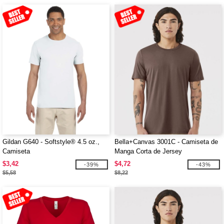
Gildan G640 - Softstyle® 4.5 oz.,
Bella+Canvas 3001C - Camiseta de
Camiseta
Manga Corta de Jersey
$3,42
$4,72
-39%
-43%
$5,58
$8,22