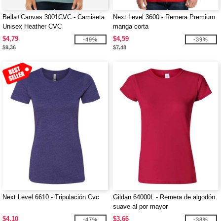
Bella+Canvas 3001CVC - Camiseta
Next Level 3600 - Remera Premium
Unisex Heather CVC
manga corta
$4,79
$4,59
-49%
-39%
$9,36
$7,48
Next Level 6610 - Tripulación Cvc
Gildan 64000L - Remera de algodón
suave al por mayor
$4,10
$3,66
-47%
-38%