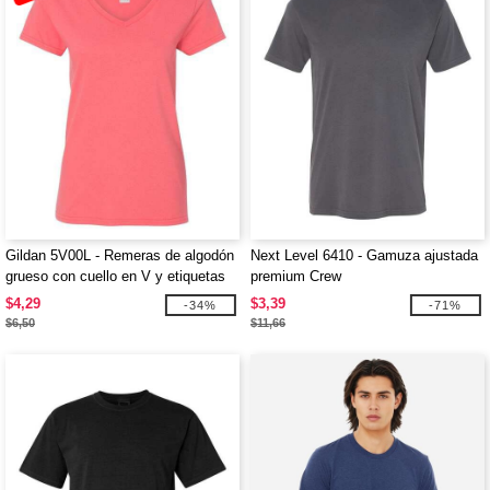
Gildan 5V00L - Remeras de algodón
Next Level 6410 - Gamuza ajustada
grueso con cuello en V y etiquetas
premium Crew
fácil de remover al por mayor
$4,29
$3,39
-34%
-71%
$6,50
$11,66