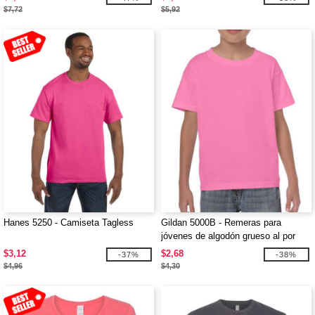
$7,72
$5,92
Hanes 5250 - Camiseta Tagless
Gildan 5000B - Remeras para
jóvenes de algodón grueso al por
mayor
$3,12
$2,68
-37%
-38%
$4,96
$4,30