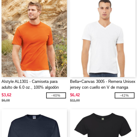
Alstyle AL1301 - Camiseta para
Bella+Canvas 3005 - Remera Unisex
adulto de 6.0 oz., 100% algodón
jersey con cuello en V de manga
corta
$3,62
$6,42
-40%
-42%
$6,08
$11,00