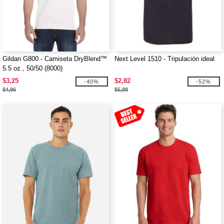
Gildan G800 - Camiseta DryBlend™
Next Level 1510 - Tripulación ideal
5.5 oz., 50/50 (8000)
$3,25
$2,82
-40%
-52%
$4,96
$5,88