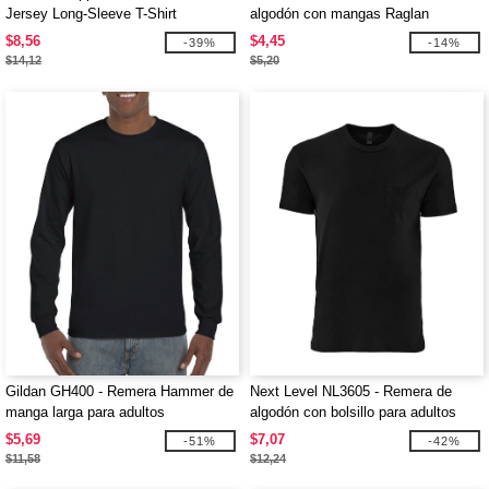
Jersey Long-Sleeve T-Shirt
algodón con mangas Raglan
$8,56
$4,45
-39%
-14%
$14,12
$5,20
Gildan GH400 - Remera Hammer de
Next Level NL3605 - Remera de
manga larga para adultos
algodón con bolsillo para adultos
$5,69
$7,07
-51%
-42%
$11,58
$12,24