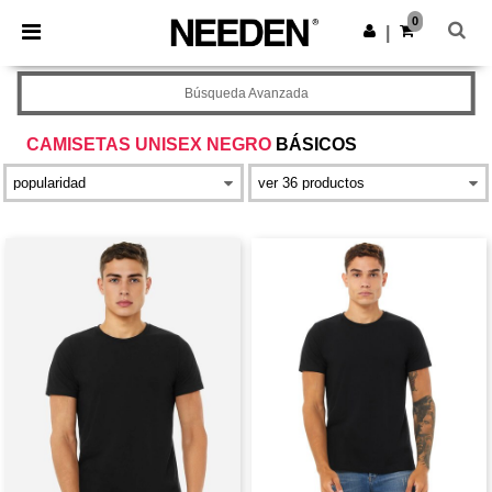
×
App de Needen
0
Descargar app
|
¡Mejores precios en app!
Búsqueda Avanzada
CAMISETAS UNISEX NEGRO
BÁSICOS