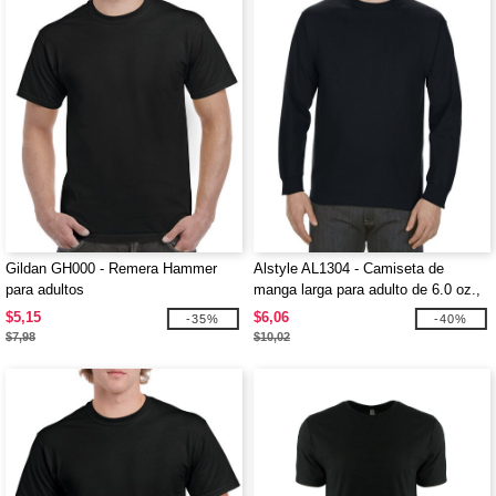
Gildan GH000 - Remera Hammer
Alstyle AL1304 - Camiseta de
para adultos
manga larga para adulto de 6.0 oz.,
100% algodón
$5,15
$6,06
-35%
-40%
$7,98
$10,02