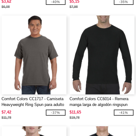
$3,62
$5,15
-40%
-35%
$6,08
$7,98
Comfort Colors CC1717 - Camiseta
Comfort Colors CC6014 - Remera
Heavyweight Ring Spun para adulto
manga larga de algodón ringspun
Heavyweight para adultos
$7,42
$11,65
-37%
-41%
$11,78
$19,78