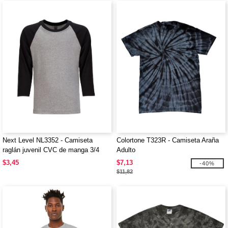
Next Level NL3352 - Camiseta
Colortone T323R - Camiseta Araña
raglán juvenil CVC de manga 3/4
Adulto
$3,45
$7,13
-40%
$11,82