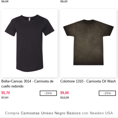
$6,09
$9,20
Bella+Canvas 3014 - Camiseta de
Colortone 1310 - Camiseta Oil Wash
cuello redondo
$5,70
$9,00
-25%
-25%
$7,64
$12,06
Compra
Camisetas Unisex Negro Básicos
con Needen USA