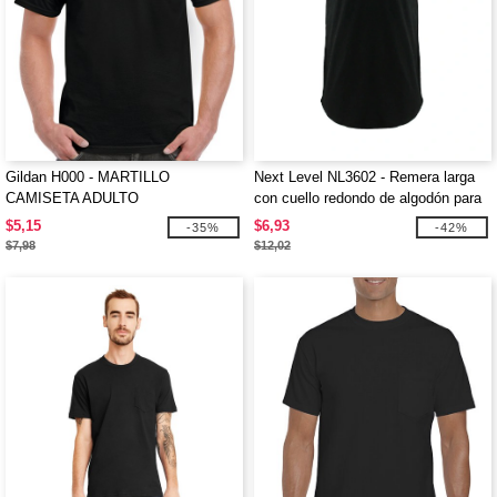
Gildan H000 - MARTILLO
Next Level NL3602 - Remera larga
CAMISETA ADULTO
con cuello redondo de algodón para
hombre
$5,15
$6,93
-35%
-42%
$7,98
$12,02