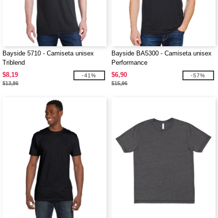
Bayside 5710 - Camiseta unisex
Bayside BA5300 - Camiseta unisex
Triblend
Performance
$8,19
$6,90
-41%
-57%
$13,86
$15,96