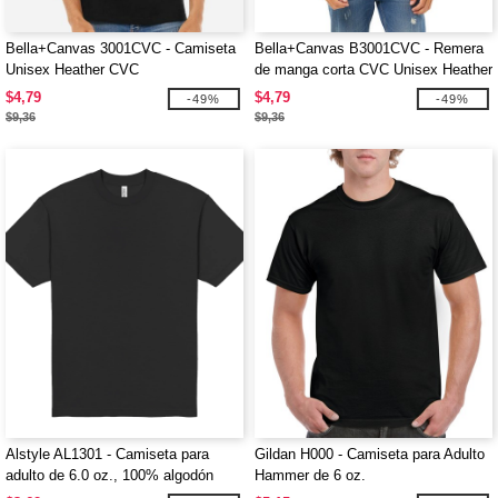
Bella+Canvas 3001CVC - Camiseta
Bella+Canvas B3001CVC - Remera
Unisex Heather CVC
de manga corta CVC Unisex Heather
$4,79
$4,79
-49%
-49%
$9,36
$9,36
Alstyle AL1301 - Camiseta para
Gildan H000 - Camiseta para Adulto
adulto de 6.0 oz., 100% algodón
Hammer de 6 oz.