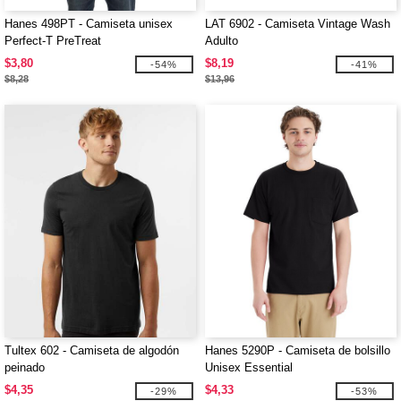
Hanes 498PT - Camiseta unisex
LAT 6902 - Camiseta Vintage Wash
Perfect-T PreTreat
Adulto
$3,80
$8,19
-54%
-41%
$8,28
$13,96
Tultex 602 - Camiseta de algodón
Hanes 5290P - Camiseta de bolsillo
peinado
Unisex Essential
$4,35
$4,33
-29%
-53%