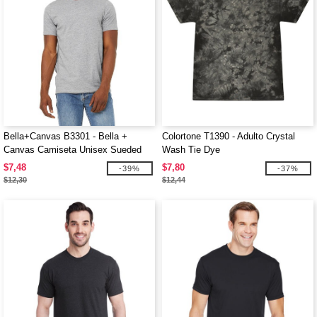
Bella+Canvas B3301 - Bella +
Colortone T1390 - Adulto Crystal
Canvas Camiseta Unisex Sueded
Wash Tie Dye
$7,48
$7,80
-39%
-37%
$12,30
$12,44