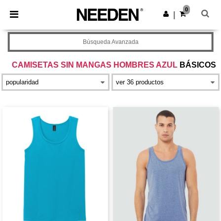
×
App de Needen
0
Descargar app
|
¡Mejores precios en app!
Búsqueda Avanzada
CAMISETAS SIN MANGAS HOMBRES AZUL
BÁSICOS