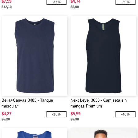
$7,59
$4,74
-37%
-20%
$12,10
$5,90
Bella+Canvas 3483 - Tanque
Next Level 3633 - Camiseta sin
muscular
mangas Premium
$4,27
$5,59
-18%
-40%
$5,20
$9,38