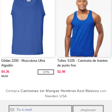
Gildan 2200 - Musculosa Ultra
Tultex S105 - Camiseta de tirantes
Algodón
de punto fino
$4,36
$2,98
-27%
$6,00
Compra
Camisetas sin Mangas Hombres Azul Básicos
con
Needen USA
¡Regístrate!