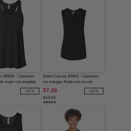
s B8800 - Camiseta
Bella+Canvas B8803 - Camiseta
de mujer con espalda
sin mangas fluida con escote
ida
redondo para mujer
$7,36
-41%
-42%
$12,62