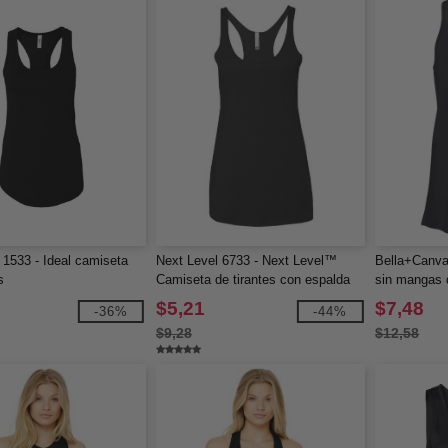
 1533 - Ideal camiseta
Next Level 6733 - Next Level™
Bella+Canva
s
Camiseta de tirantes con espalda
sin mangas 
cruzada de tri-blend para mujer
deportiva flu
$5,21
$7,48
-36%
-44%
$9,28
$12,58