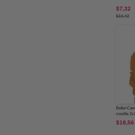
$7,32
$10,42
Bella+Can
costilla 2x
$18,56