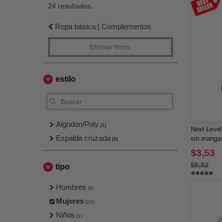
24 resultados.
Ropa básica | Complementos
Eliminar filtros
estilo
Algodón/Poly
(1)
Next Level
Espalda cruzada
sin manga
(5)
$3,53
$5,52
tipo
Hombres
(9)
Mujeres
(24)
Niños
(1)