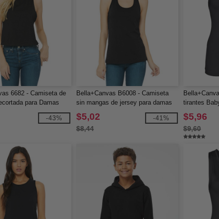
vas 6682 - Camiseta de
Bella+Canvas B6008 - Camiseta
Bella+Canva
ecortada para Damas
sin mangas de jersey para damas
tirantes Bab
$5,02
$5,96
-43%
-41%
$8,44
$9,60