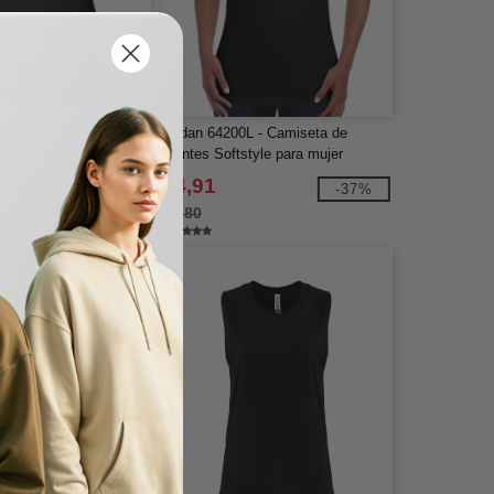
s 1080 - Camiseta sin
Gildan 64200L - Camiseta de
y Rib
tirantes Softstyle para mujer
$4,91
-38%
-37%
$7,80