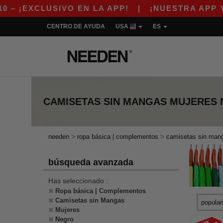
XCLUSIVO EN LA APP!
|
¡NUESTRA APP YA EST
CENTRO DE AYUDA
USA
ES
CAMISETAS SIN MANGAS MUJERES
>
>
needen
ropa básica | complementos
camisetas sin man
búsqueda avanzada
Has seleccionado :
Ropa básica | Complementos
Camisetas sin Mangas
Mujeres
Negro