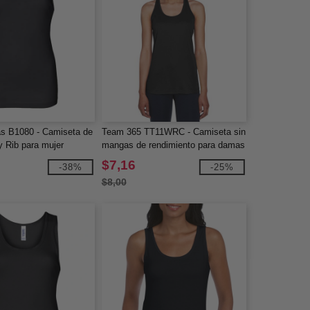
s B1080 - Camiseta de
Team 365 TT11WRC - Camiseta sin
y Rib para mujer
mangas de rendimiento para damas
con espalda deportiva
$7,16
-38%
-25%
$8,00