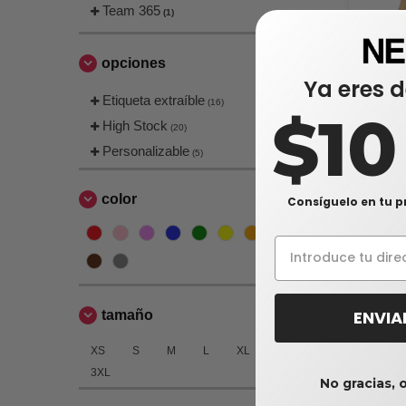
Team 365
(1)
opciones
Ya eres d
Etiqueta extraíble
(16)
Bella+Can
$1
High Stock
sin mangas
(20)
Personalizable
$4,67
(5)
$8,54
color
Consíguelo en tu p
ENVIA
tamaño
XS
S
M
L
XL
2XL
3XL
No gracias, 