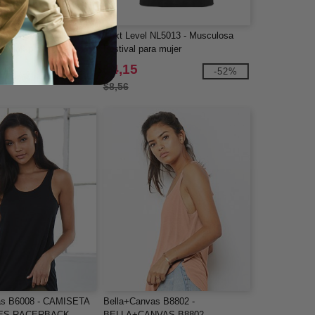
s B6008 - Camiseta de
Next Level NL5013 - Musculosa
erback para mujer
Festival para mujer
$4,15
-41%
-52%
$8,56
as B6008 - CAMISETA
Bella+Canvas B8802 -
TES RACERBACK
BELLA+CANVAS B8802 -