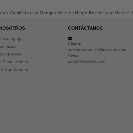
mpra
Camisetas sin Mangas Mujeres Negro Básicos
con Needen
 NOSOTROS
CONTÁCTANOS
des de pago
Cliente
servicios
customerservice@needen.com
ón de envío
Venta
sales@needen.com
de Devoluciones
 & Condiciones