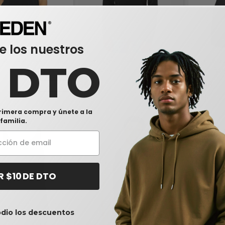
e los nuestros
vas B6003 - Camiseta
Bella+Canvas 8880 - Musculosa
Bella+Canva
0 DTO
 de jersey para damas
suelta Boxy
mangas Bab
$9,30
$5,96
-45%
-12%
$10,54
$9,60
rimera compra y únete a la
familia.
R $10 DE DTO
odio los descuentos