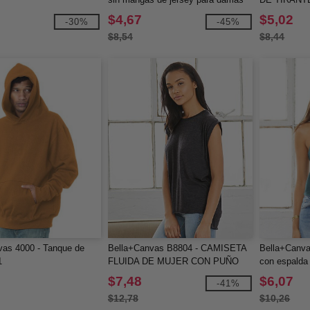
PARA MUJ
$4,67
$5,02
-30%
-45%
$8,54
$8,44
vas 4000 - Tanque de
Bella+Canvas B8804 - CAMISETA
Bella+Canva
1
FLUIDA DE MUJER CON PUÑO
con espalda
ENROLLADO
$7,48
$6,07
-41%
$12,78
$10,26