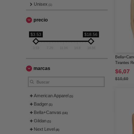
Unisex
(1)
precio
$3.53
$18.56
3.53
7.29
11.04
14.8
18.56
Bella+Can
Tirantes R
marcas
$6,07
$10,60
American Apparel
(1)
Badger
(1)
Bella+Canvas
(16)
Gildan
(1)
Next Level
(4)