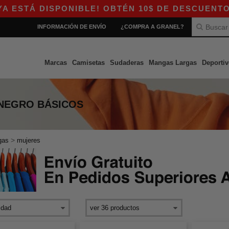
Á DISPONIBLE! OBTÉN 10$ DE DESCUENTO EN CO
INFORMACIÓN DE ENVÍO
¿COMPRA A GRANEL?
Marcas
Camisetas
Sudaderas
Mangas Largas
Deportiv
 NEGRO
BÁSICOS
>
gas
mujeres