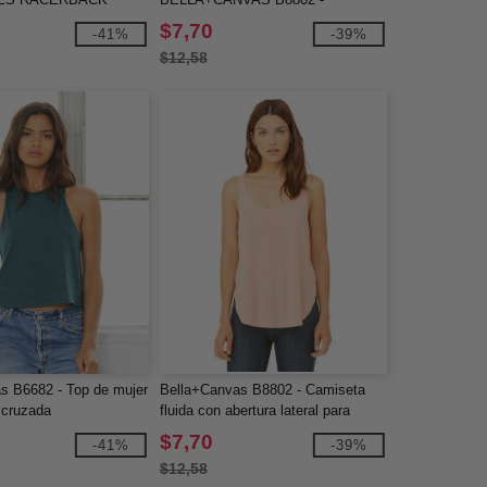
ER
Musculosa con aberturas laterales
$7,70
-41%
-39%
para mujer
$12,58
s B6682 - Top de mujer
Bella+Canvas B8802 - Camiseta
 cruzada
fluida con abertura lateral para
mujer
$7,70
-41%
-39%
$12,58