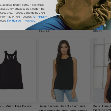
io, aceptas recibir comunicaciones
sajes automatizados de Needen por
l NL5033 - Musculosa
2408 American Apparel Fine Jersey
Bella+Canva
 especiales. Puedes darte de baja en
información en nuestros
Términos y
ara mujer
Tank
tirantes Rac
estra
Política de Privacidad
.
$6,18
$5,02
-33%
-40%
$10,22
$8,44
6 - Musculosa B-core
Bella+Canvas B6003 - Camiseta
Bella+Canv
sin mangas de jersey para damas
DE TIRAN