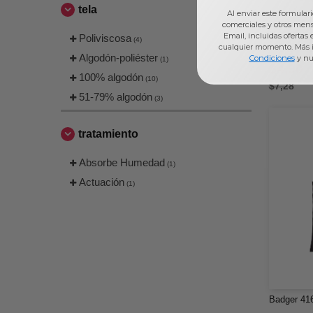
tela
Al enviar este formular
comerciales y otros men
Next Leve
Email, incluidas ofertas
Poliviscosa
(4)
cualquier momento. Más 
Festival p
Algodón-poliéster
Condiciones
y nu
(1)
$4,90
100% algodón
(10)
$7,28
51-79% algodón
(3)
tratamiento
Absorbe Humedad
(1)
Actuación
(1)
Badger 416