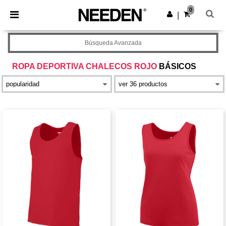
×
App de Needen
0
Descargar app
|
¡Mejores precios en app!
Búsqueda Avanzada
ROPA DEPORTIVA CHALECOS ROJO
BÁSICOS