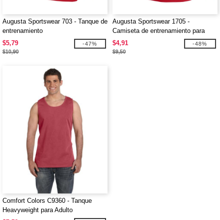
Augusta Sportswear 703 - Tanque de
Augusta Sportswear 1705 -
entrenamiento
Camiseta de entrenamiento para
mujer
$5,79
$4,91
-47%
-48%
$10,90
$9,50
Comfort Colors C9360 - Tanque
Heavyweight para Adulto