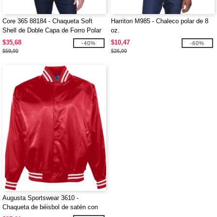
Core 365 88184 - Chaqueta Soft
Harriton M985 - Chaleco polar de 8
Shell de Doble Capa de Forro Polar
oz.
Bonded Cruise Tm
$35,68
$10,47
-40%
-60%
$59,00
$26,00
Augusta Sportswear 3610 -
Chaqueta de béisbol de satén con
ribete de rayas