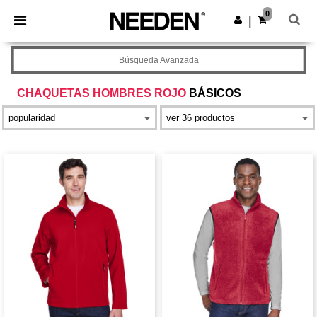
×
App de Needen
0
Descargar app
|
¡Mejores precios en app!
Búsqueda Avanzada
CHAQUETAS HOMBRES ROJO
BÁSICOS