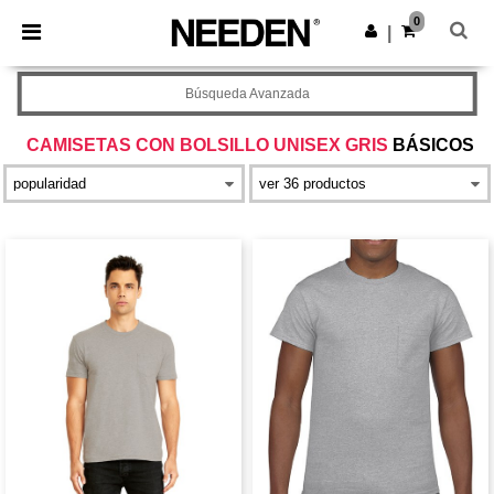
×
App de Needen
0
Descargar app
|
¡Mejores precios en app!
Búsqueda Avanzada
CAMISETAS CON BOLSILLO UNISEX GRIS
BÁSICOS