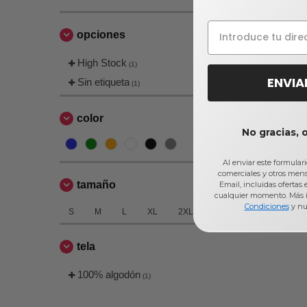
opciones
High Stock
(1)
ENVIA
Sin etiqueta
(1)
color
No gracias, 
Al enviar este formular
comerciales y otros men
tamaño
Email, incluidas ofertas
cualquier momento. Más 
Condiciones
y nu
S
M
L
XL
2XL
3XL
tela
100% algodón
(1)