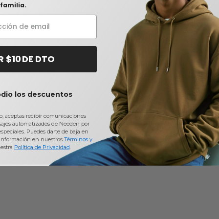
familia.
R $10 DE DTO
odio los descuentos
io, aceptas recibir comunicaciones
sajes automatizados de Needen por
 especiales. Puedes darte de baja en
información en nuestros
Términos y
estra
Política de Privacidad
.