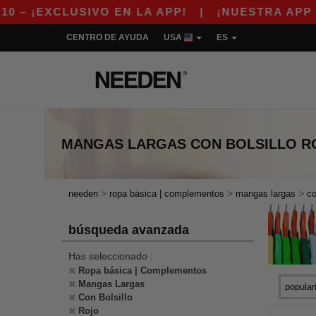
 ¡EXCLUSIVO EN LA APP!
|
¡NUESTRA APP YA 
CENTRO DE AYUDA
USA
ES
MANGAS LARGAS CON BOLSILLO R
>
>
>
needen
ropa básica | complementos
mangas largas
co
búsqueda avanzada
Has seleccionado :
Ropa básica | Complementos
Mangas Largas
Con Bolsillo
Rojo