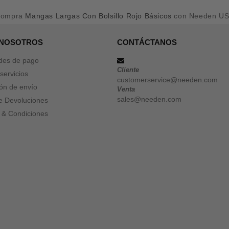
Compra
Mangas Largas Con Bolsillo Rojo Básicos
con Needen U
 NOSOTROS
CONTÁCTANOS
des de pago
Cliente
servicios
customerservice@needen.com
ón de envío
Venta
sales@needen.com
de Devoluciones
 & Condiciones