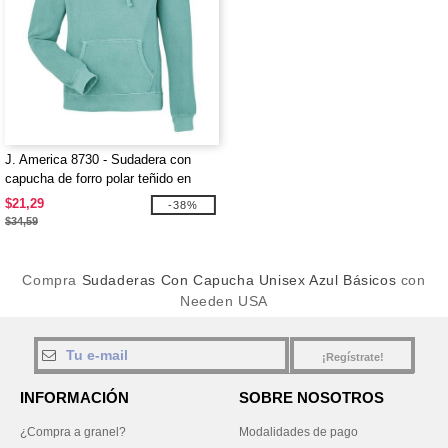
J. America 8730 - Sudadera con
capucha de forro polar teñido en
pigmento
$21,29
-38%
$34,59
Compra
Sudaderas Con Capucha Unisex Azul Básicos
con
Needen USA
¡Regístrate!
INFORMACIÓN
SOBRE NOSOTROS
¿Compra a granel?
Modalidades de pago