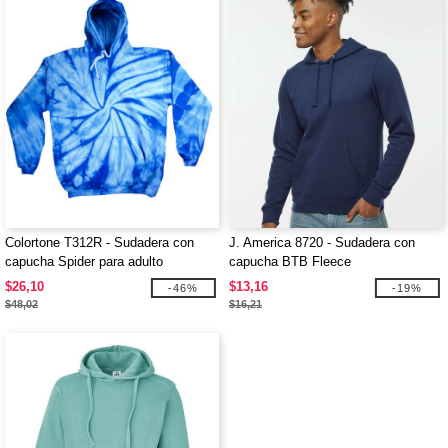
Colortone T312R - Sudadera con
J. America 8720 - Sudadera con
capucha Spider para adulto
capucha BTB Fleece
$26,10
$13,16
-46%
-19%
$48,02
$16,21