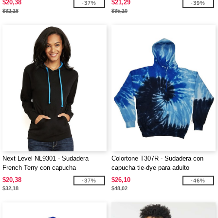
$20,38
$21,29
-37%
-39%
$32,18
$35,10
Next Level NL9301 - Sudadera
Colortone T307R - Sudadera con
French Terry con capucha
capucha tie-dye para adulto
$20,38
$26,10
-37%
-46%
$32,18
$48,02