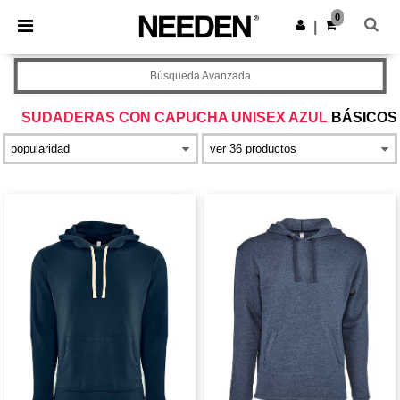
×
App de Needen
0
Descargar app
|
¡Mejores precios en app!
Búsqueda Avanzada
SUDADERAS CON CAPUCHA UNISEX AZUL
BÁSICOS