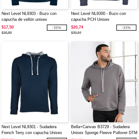
Next Level NL9303 - Buzo con
Next Level NL9300 - Buzo con
capucha de vellón unisex
capucha PCH Unisex
$17,50
$20,74
-35%
-33%
$26,80
$30,84
Next Level NL9301 - Sudadera
Bella+Canvas B3729 - Sudadera
French Terry con capucha Unisex
Unisex Sponge Fleeve Pullover DTM
Hood