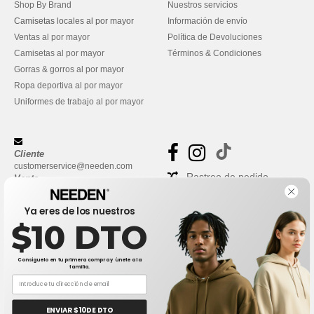
Shop By Brand
Nuestros servicios
Camisetas locales al por mayor
Información de envío
Ventas al por mayor
Política de Devoluciones
Camisetas al por mayor
Términos & Condiciones
Gorras & gorros al por mayor
Ropa deportiva al por mayor
Uniformes de trabajo al por mayor
Cliente
customerservice@needen.com
Rastreo de pedido
Venta
sales@needen.com
Preguntas frecuentes
Ya eres de los nuestros
$10 DTO
Consíguelo en tu primera compra y únete a la
familia.
ENVIAR $10 DE DTO