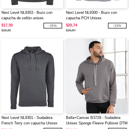
Next Level NL9303 - Buzo con
Next Level NL9300 - Buzo con
capucha de vellón unisex
capucha PCH Unisex
$17,50
$20,74
-35%
-33%
$26,80
$30,84
Next Level NL9301 - Sudadera
Bella+Canvas B3729 - Sudadera
French Terry con capucha Unisex
Unisex Sponge Fleeve Pullover DTM
Hood