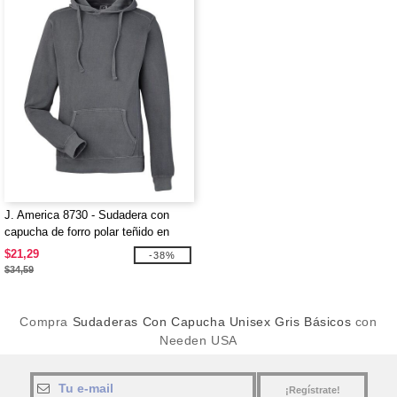
J. America 8730 - Sudadera con
capucha de forro polar teñido en
pigmento
$21,29
-38%
$34,59
Compra
Sudaderas Con Capucha Unisex Gris Básicos
con
Needen USA
¡Regístrate!