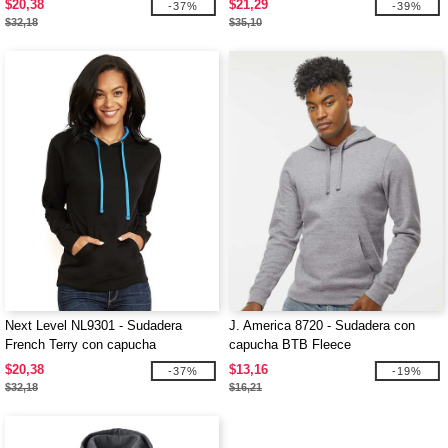
$20,38
$21,29
-37%
-39%
$32,18
$35,10
Next Level NL9301 - Sudadera
J. America 8720 - Sudadera con
French Terry con capucha
capucha BTB Fleece
$20,38
$13,16
-37%
-19%
$32,18
$16,21