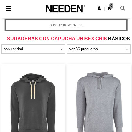
×
App de Needen
0
Descargar app
|
¡Mejores precios en app!
Búsqueda Avanzada
SUDADERAS CON CAPUCHA UNISEX GRIS
BÁSICOS