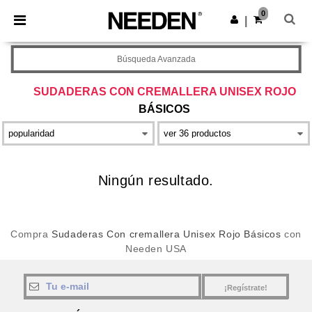
×
App de Needen
0
Descargar app
|
¡Mejores precios en app!
Búsqueda Avanzada
SUDADERAS CON CREMALLERA UNISEX ROJO
BÁSICOS
Ningún resultado.
Compra
Sudaderas Con cremallera Unisex Rojo Básicos
con
Needen USA
¡Regístrate!