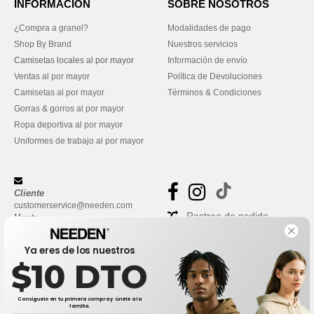
INFORMACIÓN
SOBRE NOSOTROS
¿Compra a granel?
Modalidades de pago
Shop By Brand
Nuestros servicios
Camisetas locales al por mayor
Información de envío
Ventas al por mayor
Política de Devoluciones
Camisetas al por mayor
Términos & Condiciones
Gorras & gorros al por mayor
Ropa deportiva al por mayor
Uniformes de trabajo al por mayor
Cliente
customerservice@needen.com
Rastreo de pedido
Venta
sales@needen.com
Preguntas frecuentes
Ya eres de los nuestros
$10 DTO
Consíguelo en tu primera compra y únete a la
familia.