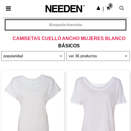
×
App de Needen
0
Descargar app
|
¡Mejores precios en app!
Búsqueda Avanzada
CAMISETAS CUELLO ANCHO MUJERES BLANCO
BÁSICOS