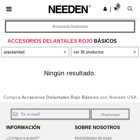
×
App de Needen
0
Descargar app
|
¡Mejores precios en app!
Búsqueda Avanzada
ACCESORIOS DELANTALES ROJO
BÁSICOS
Ningún resultado.
Compra
Accesorios Delantales Rojo Básicos
con Needen USA
¡Regístrate!
INFORMACIÓN
SOBRE NOSOTROS
¿Compra a granel?
Modalidades de pago