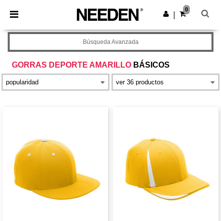
×
App de Needen
0
Descargar app
|
¡Mejores precios en app!
Búsqueda Avanzada
GORRAS DEPORTE AMARILLO
BÁSICOS